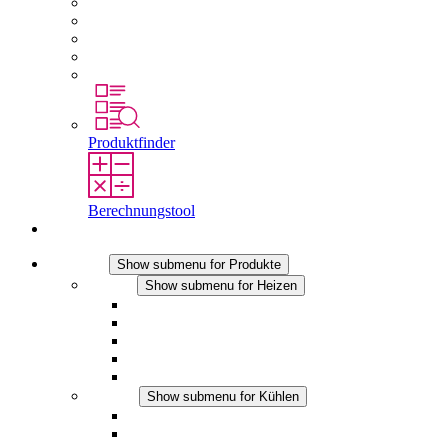
Karriere bei STEGO
Arbeiten bei Stego
Berufseinsteiger & Erfahrene
Schüler
Studierende
Produktfinder
Berechnungstool
Kontakt
Produkte
Show submenu for Produkte
Heizen
Show submenu for Heizen
Konvektions-Heizgeräte
Heizgebläse
DC Anwendungen
Integrierte Regulierung
Touchsafe
Kühlen
Show submenu for Kühlen
Filterlüfter Plus AC
Filterlüfter Plus DC