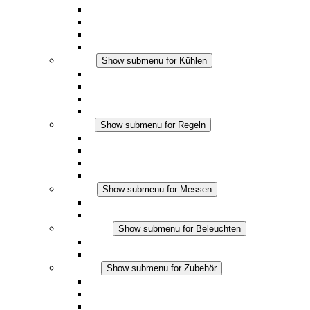
Heizgebläse
DC Anwendungen
Integrierte Regulierung
Touchsafe
Kühlen
Show submenu for Kühlen
Filterlüfter Plus AC
Filterlüfter Plus DC
Filterlüfter
Zubehör
Regeln
Show submenu for Regeln
Thermostate
Hygrostate
Hygrotherme
DC Anwendungen
Messen
Show submenu for Messen
IO-Link Produkte
Analoge Produkte
Beleuchten
Show submenu for Beleuchten
LED Schaltschrankleuchten
DC Anwendungen
Zubehör
Show submenu for Zubehör
Steckdosen
Druckausgleichselemente
Sonstiges Zubehör