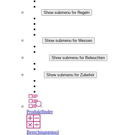
Filterlüfter
Zubehör
Regeln
Show submenu for Regeln
Thermostate
Hygrostate
Hygrotherme
DC Anwendungen
Messen
Show submenu for Messen
IO-Link Produkte
Analoge Produkte
Beleuchten
Show submenu for Beleuchten
LED Schaltschrankleuchten
DC Anwendungen
Zubehör
Show submenu for Zubehör
Steckdosen
Druckausgleichselemente
Sonstiges Zubehör
Produktfinder
Berechnungstool