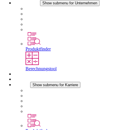
Unternehmen
Show submenu for Unternehmen
Über STEGO
Verantwortung
Konformität
Geschichte
Standorte
Produktfinder
Berechnungstool
Downloads
Aktuelles
Karriere
Show submenu for Karriere
Karriere bei STEGO
Arbeiten bei Stego
Berufseinsteiger & Erfahrene
Schüler
Studierende