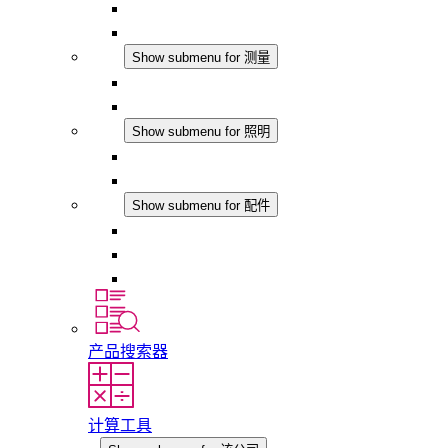
温湿度控制器
DC 应用
测量
Show submenu for 测量
IO-Link 产品
模拟产品
照明
Show submenu for 照明
LED机柜灯
DC 应用
配件
Show submenu for 配件
插座
压力补偿元件
其他配件
产品搜索器
计算工具