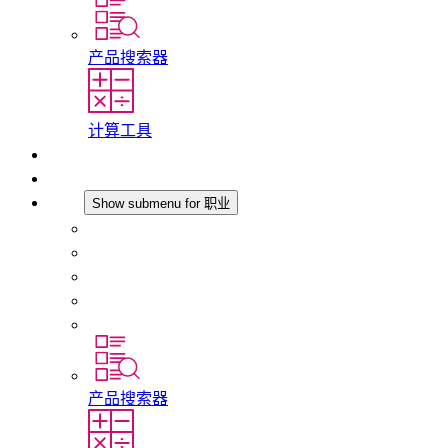
产品搜索器
计算工具
下载
最新消息
职业
Show submenu for 职业
在 STEGO 工作
在 STEGO 的工作
初入职场者和经验丰富的专业人员
培训
实习和毕业论文
产品搜索器