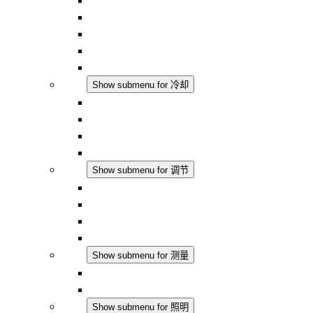
对流式加热器
半导体风扇加热器
DC 应用
集成式调控
触摸安全
冷却
Show submenu for 冷却
过滤风扇 Plus AC
过滤风扇 Plus DC
过滤风扇
配件
调节
Show submenu for 调节
恒温器
恒湿器
温湿度控制器
DC 应用
测量
Show submenu for 测量
IO-Link 产品
模拟产品
照明
Show submenu for 照明