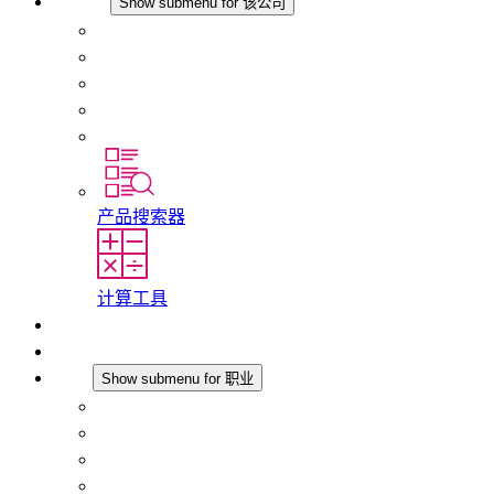
该公司
Show submenu for 该公司
关于 STEGO
责任
合规性
历史
分支机构
产品搜索器
计算工具
下载
最新消息
职业
Show submenu for 职业
在 STEGO 工作
在 STEGO 的工作
初入职场者和经验丰富的专业人员
培训