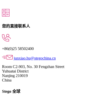
您的直接联系人
+86(0)25 58502400
junxiao.hu@stegochina.cn
Room C2-903, No. 30 Fengzhan Street
Yuhuatai District
Nanjing 210019
China
Stego 全球