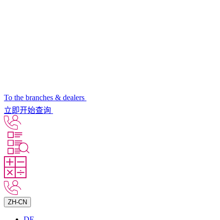
To the branches & dealers
立即开始查询
ZH-CN
DE