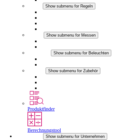
Regeln
Show submenu for Regeln
Thermostate
Hygrostate
Hygrotherme
DC Anwendungen
Messen
Show submenu for Messen
IO-Link Produkte
Analoge Produkte
Beleuchten
Show submenu for Beleuchten
LED Schaltschrankleuchten
DC Anwendungen
Zubehör
Show submenu for Zubehör
Steckdosen
Druckausgleichselemente
Sonstiges Zubehör
Produktfinder
Berechnungstool
Unternehmen
Show submenu for Unternehmen