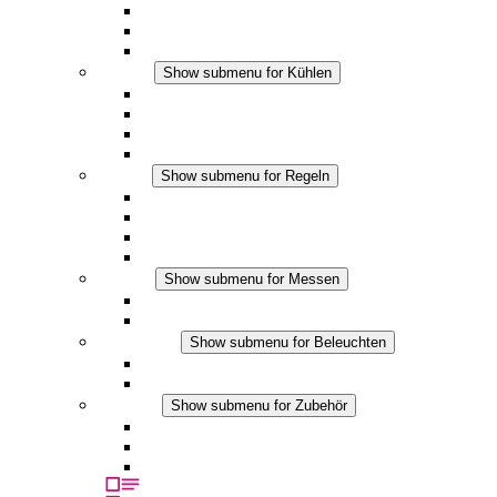
DC Anwendungen
Integrierte Regulierung
Touchsafe
Kühlen
Show submenu for Kühlen
Filterlüfter Plus AC
Filterlüfter Plus DC
Filterlüfter
Zubehör
Regeln
Show submenu for Regeln
Thermostate
Hygrostate
Hygrotherme
DC Anwendungen
Messen
Show submenu for Messen
IO-Link Produkte
Analoge Produkte
Beleuchten
Show submenu for Beleuchten
LED Schaltschrankleuchten
DC Anwendungen
Zubehör
Show submenu for Zubehör
Steckdosen
Druckausgleichselemente
Sonstiges Zubehör