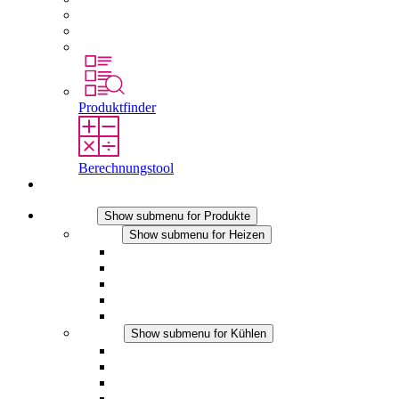
Berufseinsteiger & Erfahrene
Schüler
Studierende
Produktfinder
Berechnungstool
Kontakt
Produkte
Show submenu for Produkte
Heizen
Show submenu for Heizen
Konvektions-Heizgeräte
Heizgebläse
DC Anwendungen
Integrierte Regulierung
Touchsafe
Kühlen
Show submenu for Kühlen
Filterlüfter Plus AC
Filterlüfter Plus DC
Filterlüfter
Zubehör