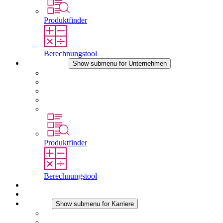
Produktfinder
Berechnungstool
Unternehmen
Show submenu for Unternehmen
Über STEGO
Verantwortung
Konformität
Geschichte
Standorte
Produktfinder
Berechnungstool
Downloads
Aktuelles
Karriere
Show submenu for Karriere
Karriere bei STEGO
Arbeiten bei Stego