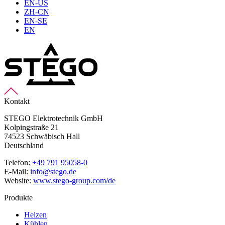
EN-US
ZH-CN
EN-SE
EN
Kontakt
STEGO Elektrotechnik GmbH
Kolpingstraße 21
74523 Schwäbisch Hall
Deutschland
Telefon:
+49 791 95058-0
E-Mail:
info@stego.de
Website:
www.stego-group.com/de
Produkte
Heizen
Kühlen