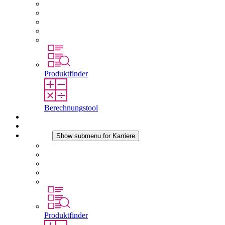
Über STEGO
Verantwortung
Konformität
Geschichte
Standorte
Produktfinder
Berechnungstool
Downloads
Aktuelles
Karriere
Show submenu for Karriere
Karriere bei STEGO
Arbeiten bei Stego
Berufseinsteiger & Erfahrene
Schüler
Studierende
Produktfinder