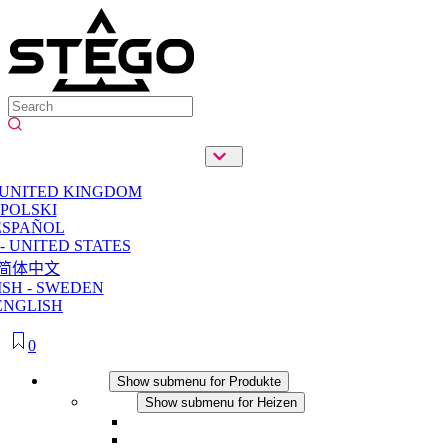
 UNITED KINGDOM
POLSKI
ESPAÑOL
- UNITED STATES
简体中文
SH - SWEDEN
ENGLISH
0
Produkte
Show submenu for Produkte
Heizen
Show submenu for Heizen
Konvektions-Heizgeräte
Heizgebläse