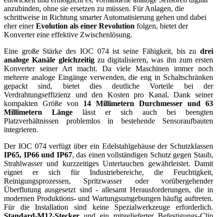
anzubinden, ohne sie ersetzen zu müssen. Für Anlagen, die
schrittweise in Richtung smarter Automatisierung gehen und dabei
eher einer
Evolution als einer Revolution
folgen, bietet der
Konverter eine effektive Zwischenlösung.
Eine große Stärke des IOC 074 ist seine Fähigkeit, bis zu
drei
analoge Kanäle gleichzeitig
zu digitalisieren, was ihn zum ersten
Konverter seiner Art macht. Da viele Maschinen immer noch
mehrere analoge Eingänge verwenden, die eng in Schaltschränken
gepackt sind, bietet dies deutliche Vorteile bei der
Verdrahtungseffizienz und den Kosten pro Kanal. Dank seiner
kompakten Größe von
14 Millimetern Durchmesser und 63
Millimetern Länge
lässt er sich auch bei beengten
Platzverhältnissen problemlos in bestehende Sensoraufbauten
integrieren.
Der IOC 074 verfügt über ein Edelstahlgehäuse der Schutzklassen
IP65, IP66 und IP67
, das einen vollständigen Schutz gegen Staub,
Strahlwasser und kurzzeitiges Untertauchen gewährleistet. Damit
eignet er sich für Industriebereiche, die Feuchtigkeit,
Reinigungsprozessen, Spritzwasser oder vorübergehender
Überflutung ausgesetzt sind - allesamt Herausforderungen, die in
modernen Produktions- und Wartungsumgebungen häufig auftreten.
Für die Installation sind keine Spezialwerkzeuge erforderlich.
Standard-M12-Stecker
und ein mitgelieferter Befestigungs-Clip