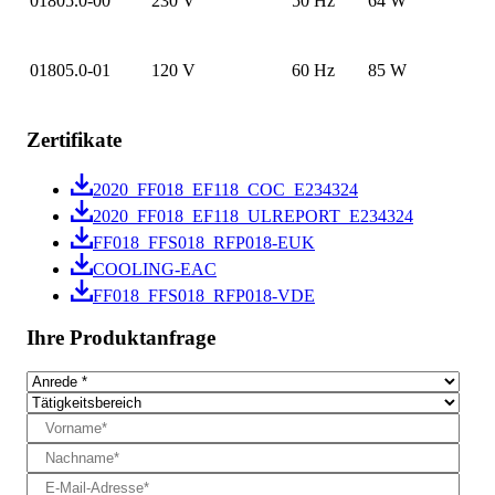
01805.0-00
230 V
50 Hz
64 W
01805.0-01
120 V
60 Hz
85 W
Zertifikate
2020_FF018_EF118_COC_E234324
2020_FF018_EF118_ULREPORT_E234324
FF018_FFS018_RFP018-EUK
COOLING-EAC
FF018_FFS018_RFP018-VDE
Ihre Produktanfrage