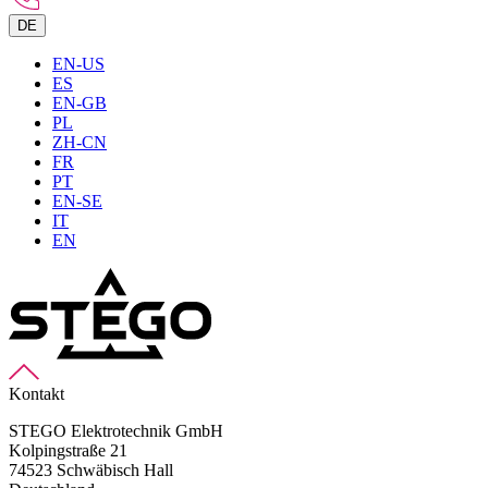
DE
EN-US
ES
EN-GB
PL
ZH-CN
FR
PT
EN-SE
IT
EN
Kontakt
STEGO Elektrotechnik GmbH
Kolpingstraße 21
74523 Schwäbisch Hall