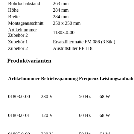
Bohrlochabstand
263 mm
Höhe
284 mm
Breite
284 mm
Montageausschnitt
250 x 250 mm
Artikelnummer
11803.0-00
Zubehör 2
Zubehör 1
Ersatzfiltermatte FM 086 (3 Stk.)
Zubehör 2
Austrittsfilter EF 118
Produktvarianten
Artikelnummer
Betriebsspannung
Frequenz
Leistungsaufna
01803.0-00
230 V
50 Hz
68 W
01803.0-01
120 V
60 Hz
68 W