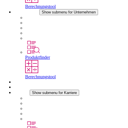
Berechnungstool
Unternehmen
Show submenu for Unternehmen
Über STEGO
Verantwortung
Konformität
Geschichte
Standorte
Produktfinder
Berechnungstool
Downloads
Aktuelles
Karriere
Show submenu for Karriere
Karriere bei STEGO
Arbeiten bei Stego
Berufseinsteiger & Erfahrene
Schüler
Studierende