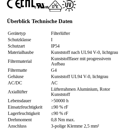
Überblick Technische Daten
Gerätetyp
Filterlüfter
Schutzklasse
I
Schutzart
IP54
Materialhaube
Kunststoff nach UL94 V-0, lichtgrau
Kunststofffaser mit progressivem
Filtermaterial
Aufbau
Filtermatte
G4
Gehäuse
Kunststoff UL94 V-0, lichtgrau
AC/DC
AC
Lüfterrahmen Aluminium, Rotor
Axiallüfter
Kunststoff
Lebensdauer
>50000 h
Einsatzfeuchtigkeit
≤90 % rF
Lagerfeuchtigkeit
≤90 % rF
Drehmoment
0,8 Nm max.
Anschluss
3-polige Klemme 2,5 mm²