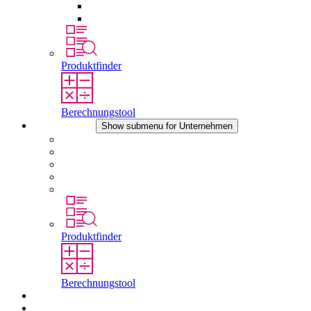
Druckausgleichselemente
Sonstiges Zubehör
Produktfinder
Berechnungstool
Unternehmen
Show submenu for Unternehmen
Über STEGO
Verantwortung
Konformität
Geschichte
Standorte
Produktfinder
Berechnungstool
Downloads
Aktuelles