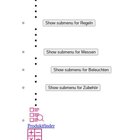
Filterlüfter Plus DC
Filterlüfter
Zubehör
Regeln
Show submenu for Regeln
Thermostate
Hygrostate
Hygrotherme
DC Anwendungen
Messen
Show submenu for Messen
IO-Link Produkte
Analoge Produkte
Beleuchten
Show submenu for Beleuchten
LED Schaltschrankleuchten
DC Anwendungen
Zubehör
Show submenu for Zubehör
Steckdosen
Druckausgleichselemente
Sonstiges Zubehör
Produktfinder