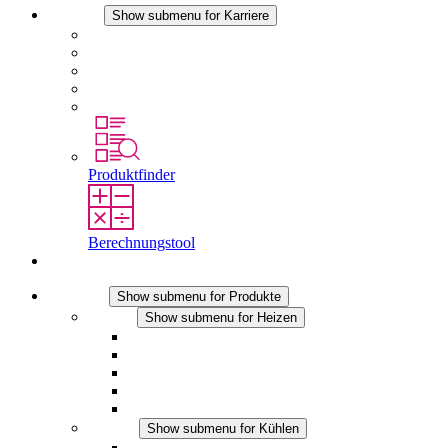
Karriere
Show submenu for Karriere
Karriere bei STEGO
Arbeiten bei Stego
Berufseinsteiger & Erfahrene
Schüler
Studierende
Produktfinder
Berechnungstool
Kontakt
Produkte
Show submenu for Produkte
Heizen
Show submenu for Heizen
Konvektions-Heizgeräte
Heizgebläse
DC Anwendungen
Integrierte Regulierung
Touchsafe
Kühlen
Show submenu for Kühlen
Filterlüfter Plus AC