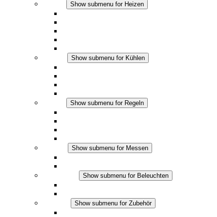
Heizen
Show submenu for Heizen
Konvektions-Heizgeräte
Heizgebläse
DC Anwendungen
Integrierte Regulierung
Touchsafe
Kühlen
Show submenu for Kühlen
Filterlüfter Plus AC
Filterlüfter Plus DC
Filterlüfter
Zubehör
Regeln
Show submenu for Regeln
Thermostate
Hygrostate
Hygrotherme
DC Anwendungen
Messen
Show submenu for Messen
IO-Link Produkte
Analoge Produkte
Beleuchten
Show submenu for Beleuchten
LED Schaltschrankleuchten
DC Anwendungen
Zubehör
Show submenu for Zubehör
Steckdosen