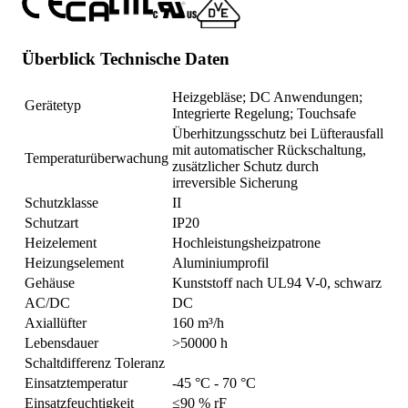
Überblick Technische Daten
Heizgebläse; DC Anwendungen;
Gerätetyp
Integrierte Regelung; Touchsafe
Überhitzungsschutz bei Lüfterausfall
mit automatischer Rückschaltung,
Temperaturüberwachung
zusätzlicher Schutz durch
irreversible Sicherung
Schutzklasse
II
Schutzart
IP20
Heizelement
Hochleistungsheizpatrone
Heizungselement
Aluminiumprofil
Gehäuse
Kunststoff nach UL94 V-0, schwarz
AC/DC
DC
Axiallüfter
160 m³/h
Lebensdauer
>50000 h
Schaltdifferenz Toleranz
Einsatztemperatur
-45 °C - 70 °C
Einsatzfeuchtigkeit
≤90 % rF