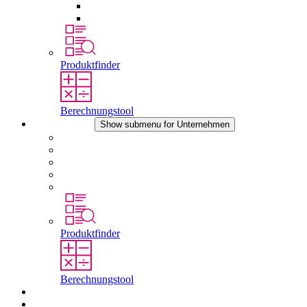
Druckausgleichselemente
Sonstiges Zubehör
Produktfinder
Berechnungstool
Unternehmen
Show submenu for Unternehmen
Über STEGO
Verantwortung
Konformität
Geschichte
Standorte
Produktfinder
Berechnungstool
Downloads
Aktuelles