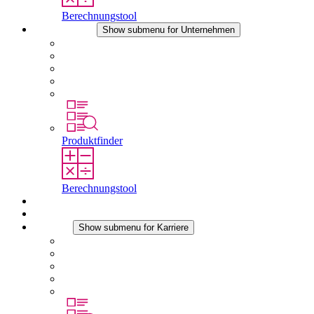
Berechnungstool
Unternehmen
Show submenu for Unternehmen
Über STEGO
Verantwortung
Konformität
Geschichte
Standorte
Produktfinder
Berechnungstool
Downloads
Aktuelles
Karriere
Show submenu for Karriere
Karriere bei STEGO
Arbeiten bei Stego
Berufseinsteiger & Erfahrene
Schüler
Studierende