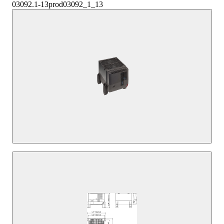
03092.1-13
prod03092_1_13