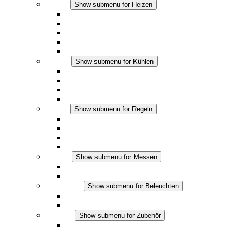
Heizen
Show submenu for Heizen
Konvektions-Heizgeräte
Heizgebläse
DC Anwendungen
Integrierte Regulierung
Touchsafe
Kühlen
Show submenu for Kühlen
Filterlüfter Plus AC
Filterlüfter Plus DC
Filterlüfter
Zubehör
Regeln
Show submenu for Regeln
Thermostate
Hygrostate
Hygrotherme
DC Anwendungen
Messen
Show submenu for Messen
IO-Link Produkte
Analoge Produkte
Beleuchten
Show submenu for Beleuchten
LED Schaltschrankleuchten
DC Anwendungen
Zubehör
Show submenu for Zubehör
Steckdosen