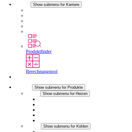
Karriere
Show submenu for Karriere
Karriere bei STEGO
Arbeiten bei Stego
Berufseinsteiger & Erfahrene
Schüler
Studierende
Produktfinder
Berechnungstool
Kontakt
Produkte
Show submenu for Produkte
Heizen
Show submenu for Heizen
Konvektions-Heizgeräte
Heizgebläse
DC Anwendungen
Integrierte Regulierung
Touchsafe
Kühlen
Show submenu for Kühlen
Filterlüfter Plus AC