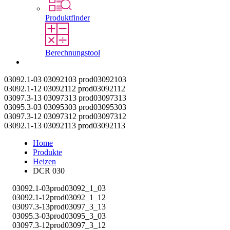
Produktfinder
Berechnungstool
Kontakt
03092.1-03
03092103
prod03092103
03092.1-12
03092112
prod03092112
03097.3-13
03097313
prod03097313
03095.3-03
03095303
prod03095303
03097.3-12
03097312
prod03097312
03092.1-13
03092113
prod03092113
Home
Produkte
Heizen
DCR 030
03092.1-03
prod03092_1_03
03092.1-12
prod03092_1_12
03097.3-13
prod03097_3_13
03095.3-03
prod03095_3_03
03097.3-12
prod03097_3_12