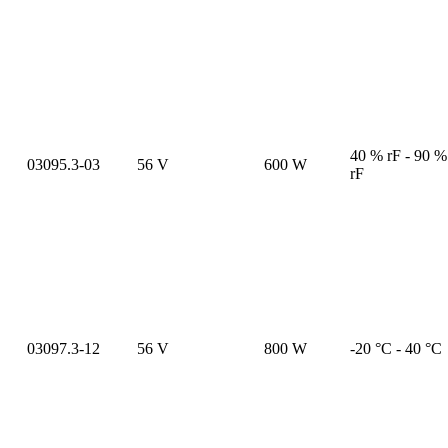
40 % rF - 90 %
03095.3-03
56 V
600 W
rF
03097.3-12
56 V
800 W
-20 °C - 40 °C