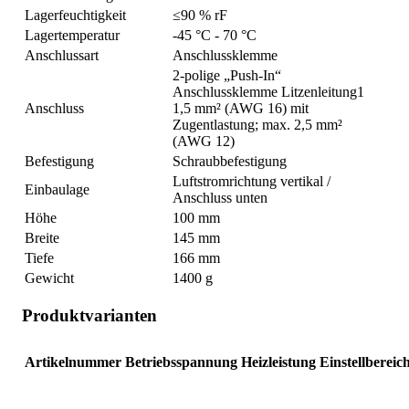
Lagerfeuchtigkeit
≤90 % rF
Lagertemperatur
-45 °C - 70 °C
Anschlussart
Anschlussklemme
2-polige „Push-In“
Anschlussklemme Litzenleitung1
Anschluss
1,5 mm² (AWG 16) mit
Zugentlastung; max. 2,5 mm²
(AWG 12)
Befestigung
Schraubbefestigung
Luftstromrichtung vertikal /
Einbaulage
Anschluss unten
Höhe
100 mm
Breite
145 mm
Tiefe
166 mm
Gewicht
1400 g
Produktvarianten
Artikelnummer
Betriebsspannung
Heizleistung
Einstellbereic