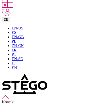
DE
EN-US
ES
EN-GB
PL
ZH-CN
FR
PT
EN-SE
IT
EN
Kontakt