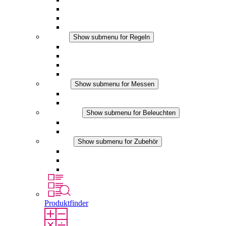
Filterlüfter Plus DC
Filterlüfter
Zubehör
Regeln
Show submenu for Regeln
Thermostate
Hygrostate
Hygrotherme
DC Anwendungen
Messen
Show submenu for Messen
IO-Link Produkte
Analoge Produkte
Beleuchten
Show submenu for Beleuchten
LED Schaltschrankleuchten
DC Anwendungen
Zubehör
Show submenu for Zubehör
Steckdosen
Druckausgleichselemente
Sonstiges Zubehör
Produktfinder