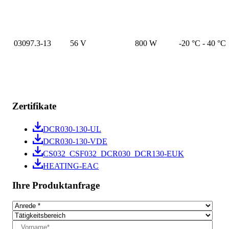
03097.3-13
56 V
800 W
-20 °C - 40 °C
Zertifikate
DCR030-130-UL
DCR030-130-VDE
CS032_CSF032_DCR030_DCR130-EUK
HEATING-EAC
Ihre Produktanfrage