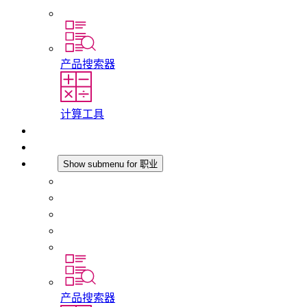
分支机构
产品搜索器
计算工具
下载
最新消息
职业
Show submenu for 职业
在 STEGO 工作
在 STEGO 的工作
初入职场者和经验丰富的专业人员
培训
实习和毕业论文
产品搜索器