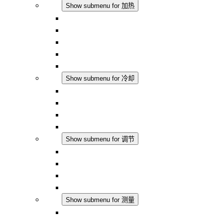
加热
Show submenu for 加热
对流式加热器
半导体风扇加热器
DC 应用
集成式调控
触摸安全
冷却
Show submenu for 冷却
过滤风扇 Plus AC
过滤风扇 Plus DC
过滤风扇
配件
调节
Show submenu for 调节
恒温器
恒湿器
温湿度控制器
DC 应用
测量
Show submenu for 测量
IO-Link 产品