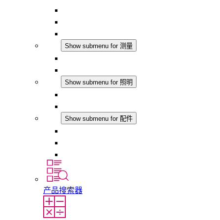
恒湿器
温湿度控制器
DC 应用
测量
Show submenu for 测量
IO-Link 产品
模拟产品
照明
Show submenu for 照明
LED机柜灯
DC 应用
配件
Show submenu for 配件
插座
压力补偿元件
其他配件
产品搜索器