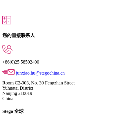
您的直接联系人
+86(0)25 58502400
junxiao.hu@stegochina.cn
Room C2-903, No. 30 Fengzhan Street
Yuhuatai District
Nanjing 210019
China
Stego 全球