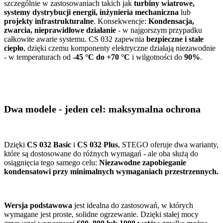
szczególnie w zastosowaniach takich jak
turbiny wiatrowe,
systemy dystrybucji energii, inżynieria mechaniczna
lub
projekty infrastrukturalne
. Konsekwencje:
Kondensacja,
zwarcia, nieprawidłowe działanie
- w najgorszym przypadku
całkowite awarie systemu. CS 032 zapewnia
bezpieczne i stałe
ciepło
, dzięki czemu komponenty elektryczne działają niezawodnie
- w temperaturach od
-45 °C do +70 °C
i wilgotności do
90%
.
Dwa modele - jeden cel: maksymalna ochrona
Dzięki
CS 032 Basic
i
CS 032
Plus
, STEGO oferuje dwa warianty,
które są dostosowane do różnych wymagań - ale oba służą do
osiągnięcia tego samego celu:
Niezawodne zapobieganie
kondensatowi przy minimalnych wymaganiach przestrzennych.
Wersja podstawowa
jest idealna do zastosowań, w których
wymagane jest proste, solidne ogrzewanie. Dzięki stałej mocy