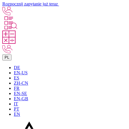
Rozpocznij zapytanie już teraz
PL
DE
EN-US
ES
ZH-CN
FR
EN-SE
EN-GB
IT
PT
EN