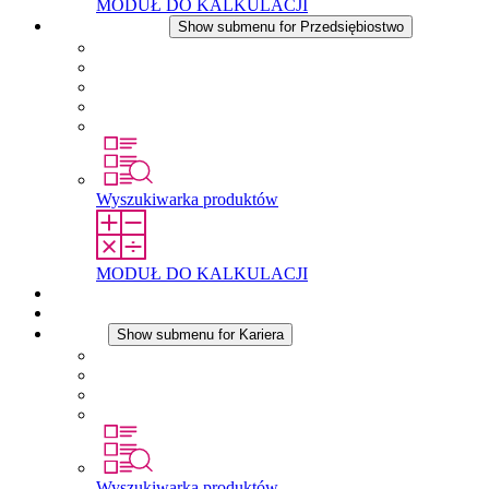
MODUŁ DO KALKULACJI
Przedsiębiostwo
Show submenu for Przedsiębiostwo
O firmie STEGO
Odpowiedzialność
Zgodnosc
Historia
Lokalizacje
Wyszukiwarka produktów
MODUŁ DO KALKULACJI
Dokumenty do pobrania
Aktualności
Kariera
Show submenu for Kariera
Kariera w STEGO
Praca w Stego
Uczniowie
Studenci
Wyszukiwarka produktów