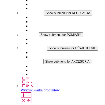
Wentylator z filtrem
Akcesoria
REGULACJA
Show submenu for REGULACJA
Termostaty
Higrostaty
Higrotermostaty
Aplikacje DC
POMIARY
Show submenu for POMIARY
Produkty IO-Link
Podukty analogowe
OŚWIETLENIE
Show submenu for OŚWIETLENIE
Lampy LED do szaf elektrycznych
Aplikacje DC
AKCESORIA
Show submenu for AKCESORIA
Gniazda serwisowe
Wkłady wyrównujące ciśnienie
Inne akcesoria
Wyszukiwarka produktów