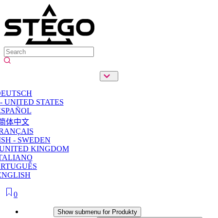
DEUTSCH
- UNITED STATES
ESPAÑOL
简体中文
RANÇAIS
SH - SWEDEN
 UNITED KINGDOM
TALIANO
ORTUGUÊS
ENGLISH
0
Produkty
Show submenu for Produkty