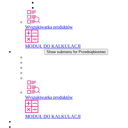
Wkłady wyrównujące ciśnienie
Inne akcesoria
Wyszukiwarka produktów
MODUŁ DO KALKULACJI
Przedsiębiostwo
Show submenu for Przedsiębiostwo
O firmie STEGO
Odpowiedzialność
Zgodnosc
Historia
Lokalizacje
Wyszukiwarka produktów
MODUŁ DO KALKULACJI
Dokumenty do pobrania
Aktualności