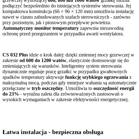
grzewczej wynoszącej
600, 800 lub 1000 watów
grzałkę można
podłączyć bezpośrednio do istniejących systemów sterowania. Jej
kompaktowa konstrukcja (66 × 96 × 120 mm) umożliwia instalację
nawet w ciasno zabudowanych szafach sterowniczych - zarówno
przy poziomym, jak i pionowym przepływie powietrza.
Automatyczny monitor temperatury
zapewnia niezawodną
ochronę przed przegrzaniem w przypadku awarii wentylatora.
CS 032
Plus
idzie o krok dalej: dzięki zmiennej mocy grzewczej w
zakresie
od 600 do 1200 watów
, elastycznie dostosowuje się do
zmieniających się warunków. Inteligentny system sterowania
dynamicznie reguluje pracę grzałki: w przypadku gwałtownych
spadków temperatury aktywuje
funkcję szybkiego ogrzewania
z
maksymalną mocą, podczas gdy mniejsze wahania są automatycznie
przełączane w
tryb oszczędny
. Umożliwia to
oszczędność energii
do 23%
- wyraźna zaleta dla zrównoważonych zastosowań o
wysokich wymaganiach w zakresie efektywności energetycznej.
Łatwa instalacja - bezpieczna obsługa