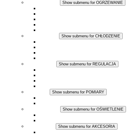
OGRZEWANIE
Show submenu for OGRZEWANIE
Ogrzewacze konwekcyjne
Dmuchawy grzewcze
Aplikacje DC
Zintegrowany termostat
Touchsafe
CHŁODZENIE
Show submenu for CHŁODZENIE
Wentylator z filtrem plus AC
Wentylator z filtrem plus DC
Wentylator z filtrem
Akcesoria
REGULACJA
Show submenu for REGULACJA
Termostaty
Higrostaty
Higrotermostaty
Aplikacje DC
POMIARY
Show submenu for POMIARY
Produkty IO-Link
Podukty analogowe
OŚWIETLENIE
Show submenu for OŚWIETLENIE
Lampy LED do szaf elektrycznych
Aplikacje DC
AKCESORIA
Show submenu for AKCESORIA
Gniazda serwisowe