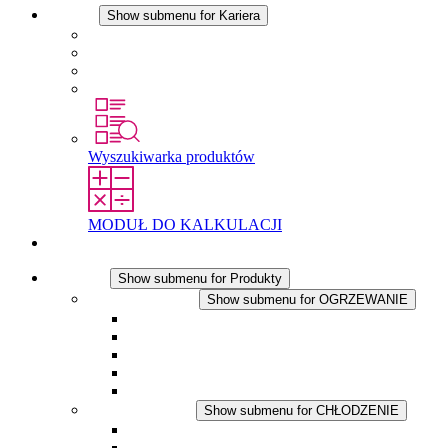
Kariera
Show submenu for Kariera
Kariera w STEGO
Praca w Stego
Uczniowie
Studenci
Wyszukiwarka produktów
MODUŁ DO KALKULACJI
Kontakt
Produkty
Show submenu for Produkty
OGRZEWANIE
Show submenu for OGRZEWANIE
Ogrzewacze konwekcyjne
Dmuchawy grzewcze
Aplikacje DC
Zintegrowany termostat
Touchsafe
CHŁODZENIE
Show submenu for CHŁODZENIE
Wentylator z filtrem plus AC
Wentylator z filtrem plus DC