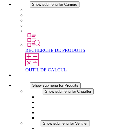
Carrière
Show submenu for Carrière
Carrière chez STEGO
Travailler chez Stego
Débutants & expérimentés
Stages
Étudiants
RECHERCHE DE PRODUITS
OUTIL DE CALCUL
Contact
Produits
Show submenu for Produits
Chauffer
Show submenu for Chauffer
Chauffage par convection
Chauffage par ventilation
Applications DC
Chauffage intégré
Chauffage sécurité tactile
Ventiler
Show submenu for Ventiler
Ventilateur à filtre plus (AC)