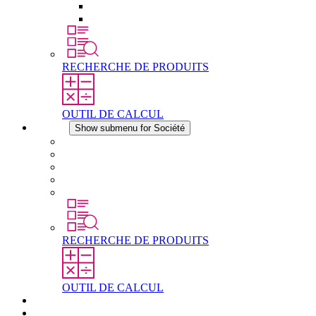
Éléments de compensation de pression
Autres accessoires
RECHERCHE DE PRODUITS
OUTIL DE CALCUL
Société
Show submenu for Société
À propos de STEGO
Responsabilité
Conformité
Histoire
Les sites
RECHERCHE DE PRODUITS
OUTIL DE CALCUL
Téléchargements
Actualités