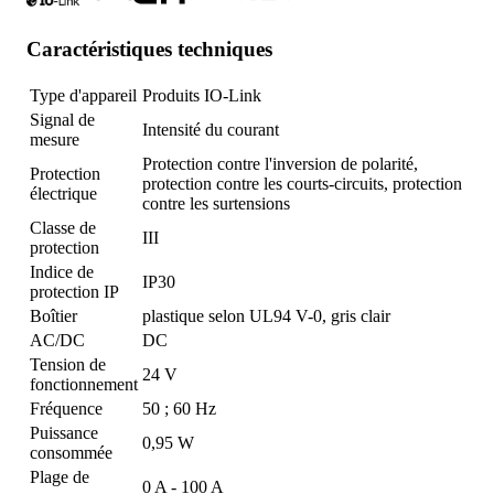
Caractéristiques techniques
Type d'appareil
Produits IO-Link
Signal de
Intensité du courant
mesure
Protection contre l'inversion de polarité,
Protection
protection contre les courts-circuits, protection
électrique
contre les surtensions
Classe de
III
protection
Indice de
IP30
protection IP
Boîtier
plastique selon UL94 V-0, gris clair
AC/DC
DC
Tension de
24 V
fonctionnement
Fréquence
50 ; 60 Hz
Puissance
0,95 W
consommée
Plage de
0 A - 100 A