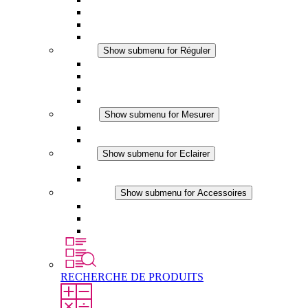
Ventilateur à filtre plus (DC)
Ventilateur a filtre
Accessoires
Réguler
Show submenu for Réguler
Thermostats
Hygrostats
Hygrothermostats
Applications DC
Mesurer
Show submenu for Mesurer
Produits IO-Link
Produits analogiques
Eclairer
Show submenu for Eclairer
Eclairage LED
Applications DC
Accessoires
Show submenu for Accessoires
Prise de courant
Éléments de compensation de pression
Autres accessoires
RECHERCHE DE PRODUITS