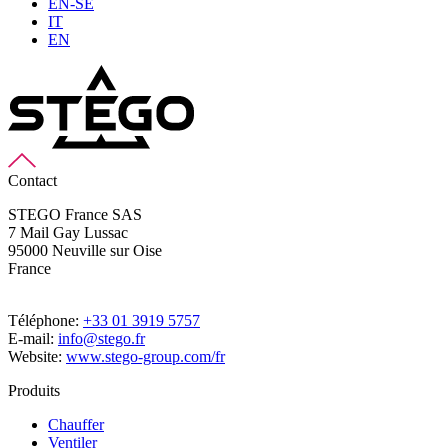
EN-SE
IT
EN
Contact
STEGO France SAS
7 Mail Gay Lussac
95000 Neuville sur Oise
France
Téléphone:
+33 01 3919 5757
E-mail:
info@stego.fr
Website:
www.stego-group.com/fr
Produits
Chauffer
Ventiler