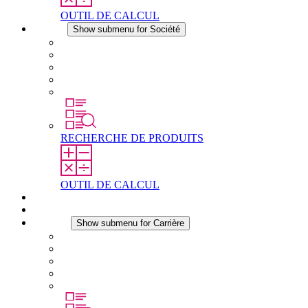
OUTIL DE CALCUL
Société
Show submenu for Société
À propos de STEGO
Responsabilité
Conformité
Histoire
Les sites
RECHERCHE DE PRODUITS
OUTIL DE CALCUL
Téléchargements
Actualités
Carrière
Show submenu for Carrière
Carrière chez STEGO
Travailler chez Stego
Débutants & expérimentés
Stages
Étudiants