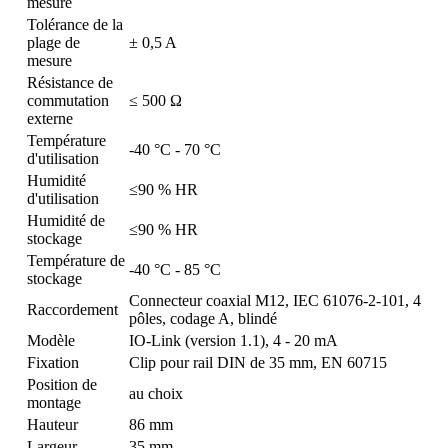
mesure
Tolérance de la
plage de
± 0,5 A
mesure
Résistance de
commutation
≤ 500 Ω
externe
Température
-40 °C - 70 °C
d'utilisation
Humidité
≤90 % HR
d'utilisation
Humidité de
≤90 % HR
stockage
Température de
-40 °C - 85 °C
stockage
Connecteur coaxial M12, IEC 61076-2-101, 4
Raccordement
pôles, codage A, blindé
Modèle
IO-Link (version 1.1), 4 - 20 mA
Fixation
Clip pour rail DIN de 35 mm, EN 60715
Position de
au choix
montage
Hauteur
86 mm
Largeur
35 mm