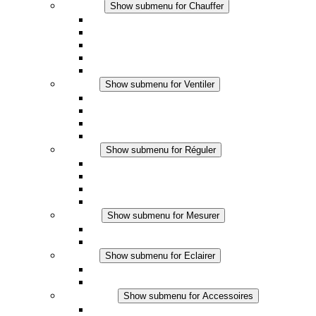
Chauffer
Show submenu for Chauffer
Chauffage par convection
Chauffage par ventilation
Applications DC
Chauffage intégré
Chauffage sécurité tactile
Ventiler
Show submenu for Ventiler
Ventilateur à filtre plus (AC)
Ventilateur à filtre plus (DC)
Ventilateur a filtre
Accessoires
Réguler
Show submenu for Réguler
Thermostats
Hygrostats
Hygrothermostats
Applications DC
Mesurer
Show submenu for Mesurer
Produits IO-Link
Produits analogiques
Eclairer
Show submenu for Eclairer
Eclairage LED
Applications DC
Accessoires
Show submenu for Accessoires
Prise de courant