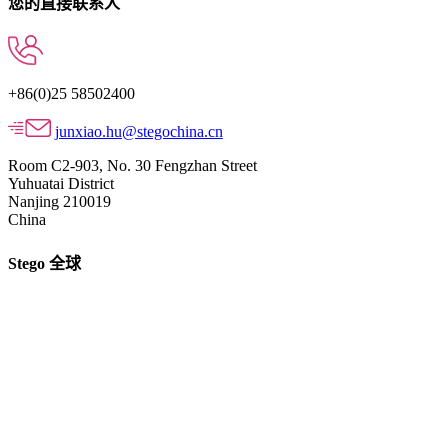
您的直接联系人
+86(0)25 58502400
junxiao.hu@stegochina.cn
Room C2-903, No. 30 Fengzhan Street
Yuhuatai District
Nanjing 210019
China
Stego 全球