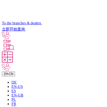
To the branches & dealers
立即开始查询
ZH-CN
DE
EN-US
ES
EN-GB
PL
FR