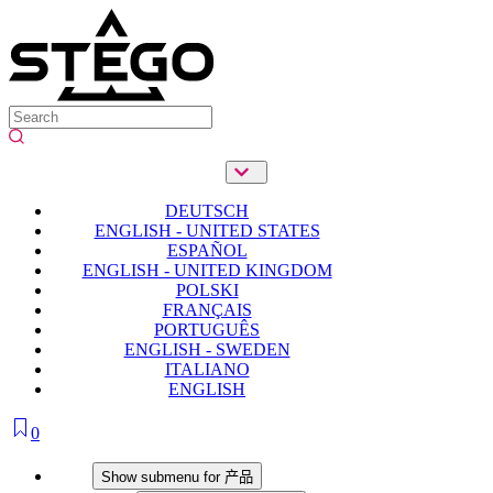
DEUTSCH
ENGLISH - UNITED STATES
ESPAÑOL
ENGLISH - UNITED KINGDOM
POLSKI
FRANÇAIS
PORTUGUÊS
ENGLISH - SWEDEN
ITALIANO
ENGLISH
0
产品
Show submenu for 产品