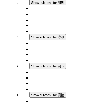
加热
Show submenu for 加热
对流式加热器
半导体风扇加热器
DC 应用
集成式调控
触摸安全
冷却
Show submenu for 冷却
过滤风扇 Plus AC
过滤风扇 Plus DC
过滤风扇
配件
调节
Show submenu for 调节
恒温器
恒湿器
温湿度控制器
DC 应用
测量
Show submenu for 测量
IO-Link 产品