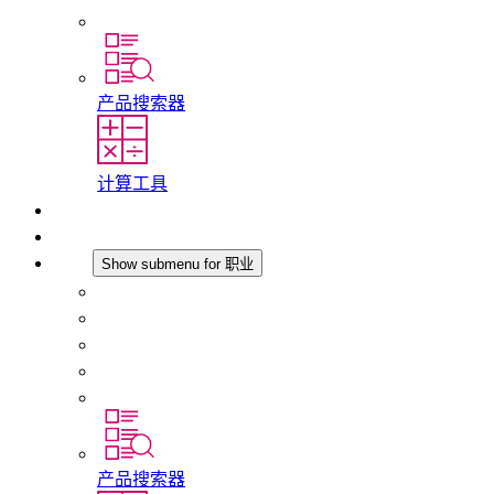
分支机构
产品搜索器
计算工具
下载
最新消息
职业
Show submenu for 职业
在 STEGO 工作
在 STEGO 的工作
初入职场者和经验丰富的专业人员
培训
实习和毕业论文
产品搜索器