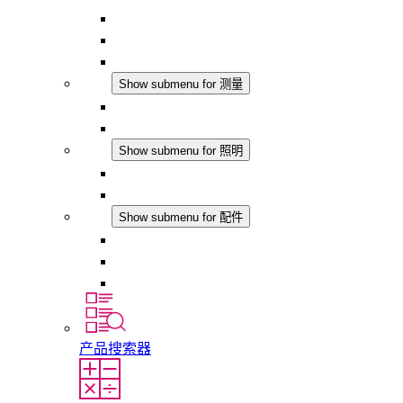
恒湿器
温湿度控制器
DC 应用
测量
Show submenu for 测量
IO-Link 产品
模拟产品
照明
Show submenu for 照明
LED机柜灯
DC 应用
配件
Show submenu for 配件
插座
压力补偿元件
其他配件
产品搜索器