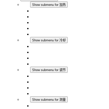
加热
Show submenu for 加热
对流式加热器
半导体风扇加热器
DC 应用
集成式调控
触摸安全
冷却
Show submenu for 冷却
过滤风扇 Plus AC
过滤风扇 Plus DC
过滤风扇
配件
调节
Show submenu for 调节
恒温器
恒湿器
温湿度控制器
DC 应用
测量
Show submenu for 测量
IO-Link 产品