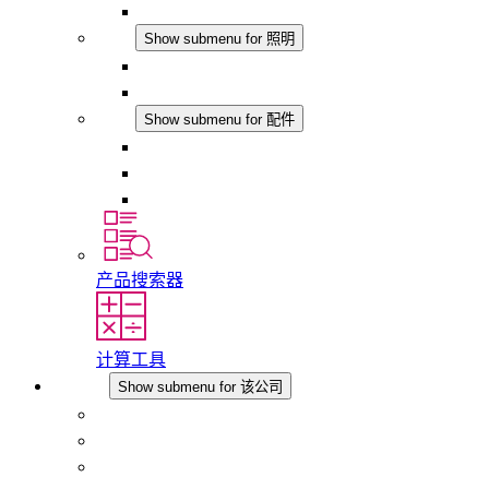
模拟产品
照明
Show submenu for 照明
LED机柜灯
DC 应用
配件
Show submenu for 配件
插座
压力补偿元件
其他配件
产品搜索器
计算工具
该公司
Show submenu for 该公司
关于 STEGO
责任
合规性