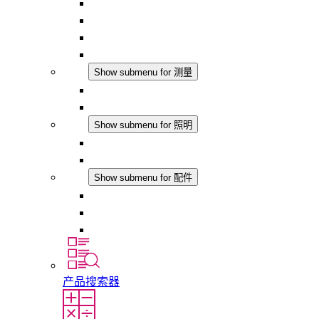
恒温器
恒湿器
温湿度控制器
DC 应用
测量
Show submenu for 测量
IO-Link 产品
模拟产品
照明
Show submenu for 照明
LED机柜灯
DC 应用
配件
Show submenu for 配件
插座
压力补偿元件
其他配件
产品搜索器