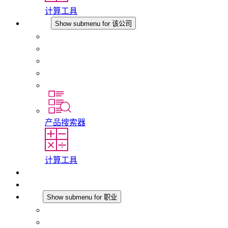
计算工具
该公司
Show submenu for 该公司
关于 STEGO
责任
合规性
历史
分支机构
产品搜索器
计算工具
下载
最新消息
职业
Show submenu for 职业
在 STEGO 工作
在 STEGO 的工作