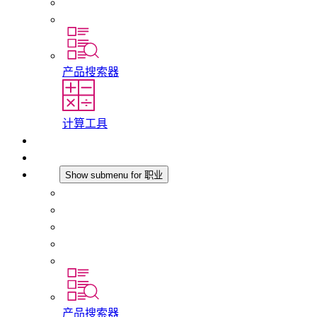
历史
分支机构
产品搜索器
计算工具
下载
最新消息
职业
Show submenu for 职业
在 STEGO 工作
在 STEGO 的工作
初入职场者和经验丰富的专业人员
培训
实习和毕业论文
产品搜索器