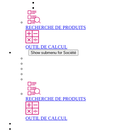
Éléments de compensation de pression
Autres accessoires
RECHERCHE DE PRODUITS
OUTIL DE CALCUL
Société
Show submenu for Société
À propos de STEGO
Responsabilité
Conformité
Histoire
Les sites
RECHERCHE DE PRODUITS
OUTIL DE CALCUL
Téléchargements
Actualités