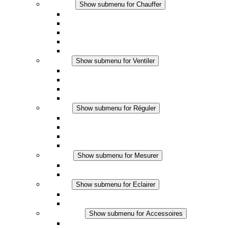
Chauffer
Show submenu for Chauffer
Chauffage par convection
Chauffage par ventilation
Applications DC
Chauffage intégré
Chauffage sécurité tactile
Ventiler
Show submenu for Ventiler
Ventilateur à filtre plus (AC)
Ventilateur à filtre plus (DC)
Ventilateur a filtre
Accessoires
Réguler
Show submenu for Réguler
Thermostats
Hygrostats
Hygrothermostats
Applications DC
Mesurer
Show submenu for Mesurer
Produits IO-Link
Produits analogiques
Eclairer
Show submenu for Eclairer
Eclairage LED
Applications DC
Accessoires
Show submenu for Accessoires
Prise de courant