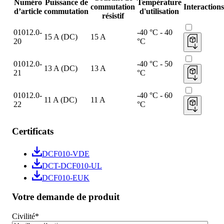
Numéro
Puissance de
Température
commutation
Interactions
d’article
commutation
d'utilisation
résistif
01012.0-
-40 °C - 40
15 A (DC)
15 A
20
°C
01012.0-
-40 °C - 50
13 A (DC)
13 A
21
°C
01012.0-
-40 °C - 60
11 A (DC)
11 A
22
°C
Certificats
DCF010-VDE
DCT-DCF010-UL
DCF010-EUK
Votre demande de produit
Civilité
*