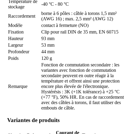
Température de
-40 °C - 80 °C
stockage
borne à 6 pôles : câble à torons 1,5 mm²
Raccordement
(AWG 16) ; max. 2,5 mm² (AWG 12)
Modèle
contact à fermeture (NO)
Fixation
Clip pour rail DIN de 35 mm, EN 60715
Hauteur
93 mm
Largeur
53 mm
Profondeur
44 mm
Poids
120 g
Fonction de commutation secondaire : les
variantes avec fonction de commutation
secondaire peuvent en outre réagir à la
température et offrent ainsi une protection
Remarque
encore plus élevée de l'électronique.
Hystérésis : 3K (+1K tolérance) à +25 °C
(+77 °F), 50% HR. En cas de raccordement
avec des câbles à torons, il faut utiliser des
embouts de câble.
Variantes de produits
Courant de