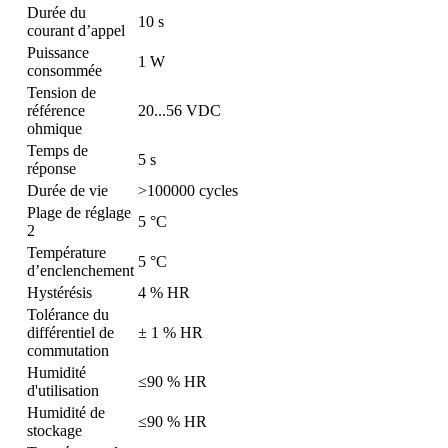
Durée du
10 s
courant d’appel
Puissance
1 W
consommée
Tension de
référence
20...56 VDC
ohmique
Temps de
5 s
réponse
Durée de vie
>100000 cycles
Plage de réglage
5 °C
2
Température
5 °C
d’enclenchement
Hystérésis
4 % HR
Tolérance du
différentiel de
± 1 % HR
commutation
Humidité
≤90 % HR
d'utilisation
Humidité de
≤90 % HR
stockage