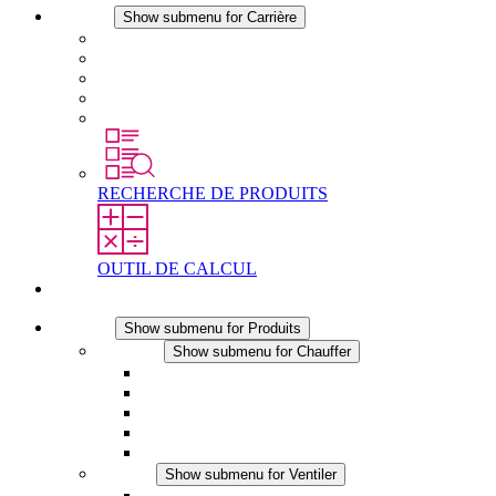
Carrière
Show submenu for Carrière
Carrière chez STEGO
Travailler chez Stego
Débutants & expérimentés
Stages
Étudiants
RECHERCHE DE PRODUITS
OUTIL DE CALCUL
Contact
Produits
Show submenu for Produits
Chauffer
Show submenu for Chauffer
Chauffage par convection
Chauffage par ventilation
Applications DC
Chauffage intégré
Chauffage sécurité tactile
Ventiler
Show submenu for Ventiler
Ventilateur à filtre plus (AC)