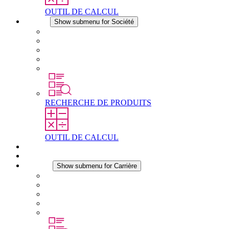
OUTIL DE CALCUL
Société
Show submenu for Société
À propos de STEGO
Responsabilité
Conformité
Histoire
Les sites
RECHERCHE DE PRODUITS
OUTIL DE CALCUL
Téléchargements
Actualités
Carrière
Show submenu for Carrière
Carrière chez STEGO
Travailler chez Stego
Débutants & expérimentés
Stages
Étudiants