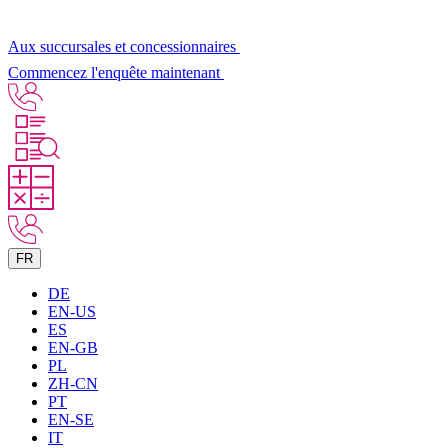
Aux succursales et concessionnaires
Commencez l'enquête maintenant
FR
DE
EN-US
ES
EN-GB
PL
ZH-CN
PT
EN-SE
IT