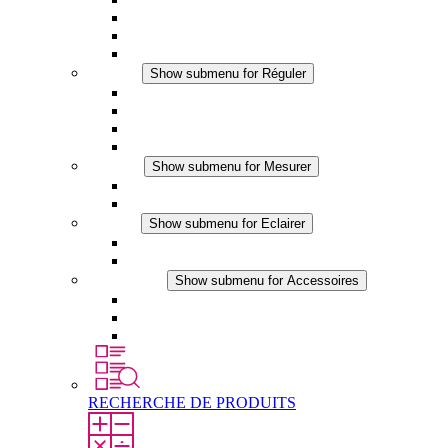
Ventilateur à filtre plus (DC)
Ventilateur a filtre
Accessoires
Réguler
Show submenu for Réguler
Thermostats
Hygrostats
Hygrothermostats
Applications DC
Mesurer
Show submenu for Mesurer
Produits IO-Link
Produits analogiques
Eclairer
Show submenu for Eclairer
Eclairage LED
Applications DC
Accessoires
Show submenu for Accessoires
Prise de courant
Éléments de compensation de pression
Autres accessoires
RECHERCHE DE PRODUITS