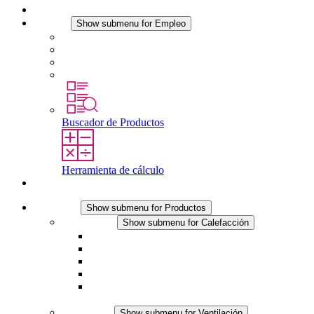
Noticias
Empleo
Show submenu for Empleo
Empleo en STEGO
Trabajar en STEGO
Profesionales con experiencia
Prácticas y tesis final
Buscador de Productos
Herramienta de cálculo
Contacto
Productos
Show submenu for Productos
Calefacción
Show submenu for Calefacción
Resistencias calefactoras por convección
Resistencias calefactoras con ventilación
Línea DC
Termostato o higrostato integrado
Resistencias calefactoras con carcasa segura al
tacto
Ventilación
Show submenu for Ventilación