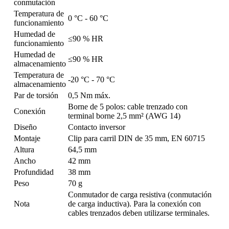
conmutación
Temperatura de
0 °C - 60 °C
funcionamiento
Humedad de
≤90 % HR
funcionamiento
Humedad de
≤90 % HR
almacenamiento
Temperatura de
-20 °C - 70 °C
almacenamiento
Par de torsión
0,5 Nm máx.
Borne de 5 polos: cable trenzado con
Conexión
terminal borne 2,5 mm² (AWG 14)
Diseño
Contacto inversor
Montaje
Clip para carril DIN de 35 mm, EN 60715
Altura
64,5 mm
Ancho
42 mm
Profundidad
38 mm
Peso
70 g
Conmutador de carga resistiva (conmutación
Nota
de carga inductiva). Para la conexión con
cables trenzados deben utilizarse terminales.