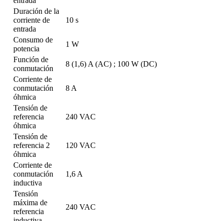
entrada
Duración de la
corriente de
10 s
entrada
Consumo de
1 W
potencia
Función de
8 (1,6) A (AC) ; 100 W (DC)
conmutación
Corriente de
conmutación
8 A
óhmica
Tensión de
referencia
240 VAC
óhmica
Tensión de
referencia 2
120 VAC
óhmica
Corriente de
conmutación
1,6 A
inductiva
Tensión
máxima de
240 VAC
referencia
inductiva