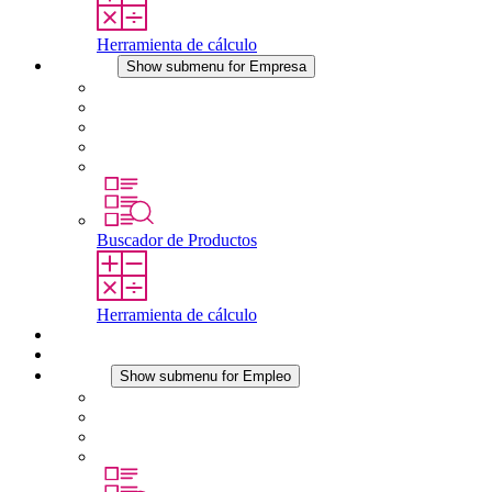
Herramienta de cálculo
Empresa
Show submenu for Empresa
Acerca de STEGO
Responsabilidad
Conformidad
Historia
Localizaciones
Buscador de Productos
Herramienta de cálculo
Descargas
Noticias
Empleo
Show submenu for Empleo
Empleo en STEGO
Trabajar en STEGO
Profesionales con experiencia
Prácticas y tesis final