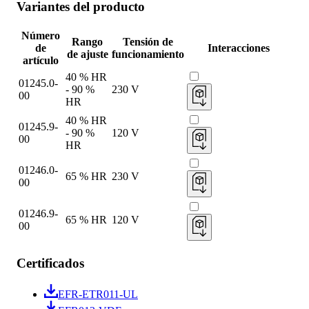
Variantes del producto
Número
Rango
Tensión de
de
Interacciones
de ajuste
funcionamiento
artículo
40 % HR
01245.0-
- 90 %
230 V
00
HR
40 % HR
01245.9-
- 90 %
120 V
00
HR
01246.0-
65 % HR
230 V
00
01246.9-
65 % HR
120 V
00
Certificados
EFR-ETR011-UL