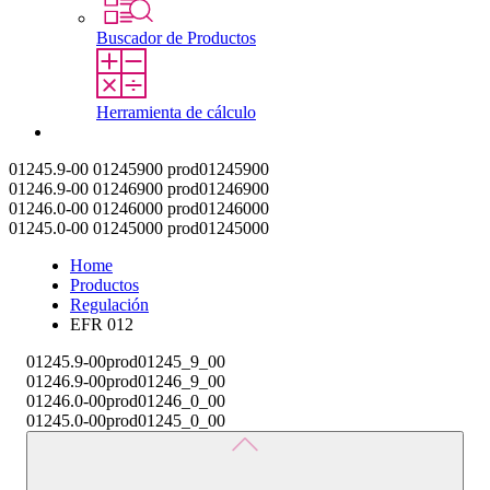
Buscador de Productos
Herramienta de cálculo
Contacto
01245.9-00
01245900
prod01245900
01246.9-00
01246900
prod01246900
01246.0-00
01246000
prod01246000
01245.0-00
01245000
prod01245000
Home
Productos
Regulación
EFR 012
01245.9-00
prod01245_9_00
01246.9-00
prod01246_9_00
01246.0-00
prod01246_0_00
01245.0-00
prod01245_0_00