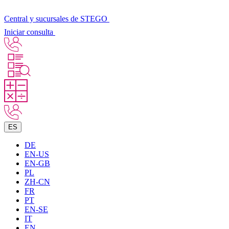
Central y sucursales de STEGO
Iniciar consulta
ES
DE
EN-US
EN-GB
PL
ZH-CN
FR
PT
EN-SE
IT
EN