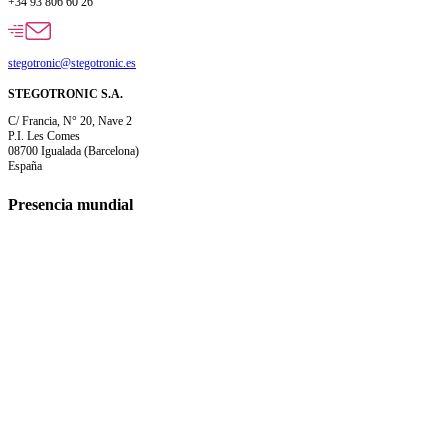
+34 93 806 60 26
stegotronic@stegotronic.es
STEGOTRONIC S.A.
C/ Francia, N° 20, Nave 2
P.I. Les Comes
08700 Igualada (Barcelona)
España
Presencia mundial