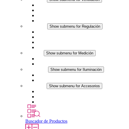
Ventiladores con filtro plus (AC)
Ventiladores con filtro plus (DC)
Ventiladores con filtro
Accesorios
Regulación
Show submenu for Regulación
Termostatos
Higrostatos
Higrotermostatos
Línea DC
Medición
Show submenu for Medición
Productos IO-Link
Productos analógicos
Iluminación
Show submenu for Iluminación
Luminarias LED para envolventes
Línea DC
Accesorios
Show submenu for Accesorios
Tomas de corriente
Dispositivos compensadores de presión
Otros accesorios
Buscador de Productos