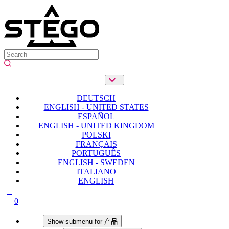
DEUTSCH
ENGLISH - UNITED STATES
ESPAÑOL
ENGLISH - UNITED KINGDOM
POLSKI
FRANÇAIS
PORTUGUÊS
ENGLISH - SWEDEN
ITALIANO
ENGLISH
0
产品
Show submenu for 产品