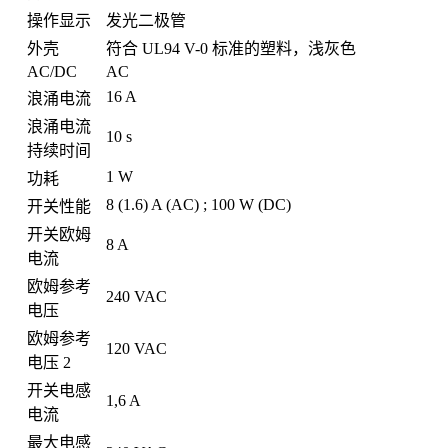
操作显示
发光二极管
外壳
符合 UL94 V-0 标准的塑料，浅灰色
AC/DC
AC
16 A
浪涌电流
浪涌电流
10 s
持续时间
1 W
功耗
8 (1.6) A (AC) ; 100 W (DC)
开关性能
开关欧姆
8 A
电流
欧姆参考
240 VAC
电压
欧姆参考
120 VAC
电压 2
开关电感
1,6 A
电流
最大电感