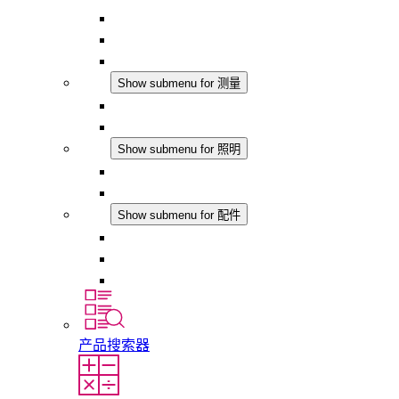
恒湿器
温湿度控制器
DC 应用
测量
Show submenu for 测量
IO-Link 产品
模拟产品
照明
Show submenu for 照明
LED机柜灯
DC 应用
配件
Show submenu for 配件
插座
压力补偿元件
其他配件
产品搜索器