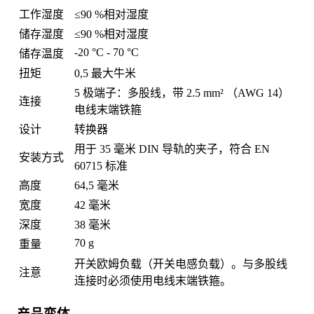
工作湿度
≤90 %相对湿度
储存湿度
≤90 %相对湿度
-20 °C - 70 °C
储存温度
扭矩
0,5 最大牛米
5 极端子：多股线，带 2.5 mm² （AWG 14）
连接
电线末端铁箍
设计
转换器
用于 35 毫米 DIN 导轨的夹子，符合 EN
安装方式
60715 标准
高度
64,5 毫米
宽度
42 毫米
深度
38 毫米
70 g
重量
开关欧姆负载（开关电感负载）。与多股线
注意
连接时必须使用电线末端铁箍。
产品变体