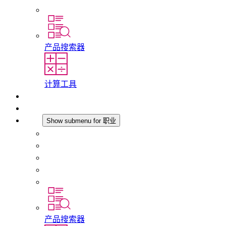
分支机构
产品搜索器
计算工具
下载
最新消息
职业
Show submenu for 职业
在 STEGO 工作
在 STEGO 的工作
初入职场者和经验丰富的专业人员
培训
实习和毕业论文
产品搜索器