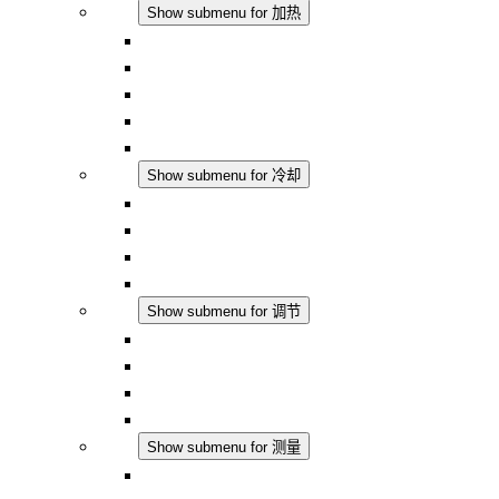
加热
Show submenu for 加热
对流式加热器
半导体风扇加热器
DC 应用
集成式调控
触摸安全
冷却
Show submenu for 冷却
过滤风扇 Plus AC
过滤风扇 Plus DC
过滤风扇
配件
调节
Show submenu for 调节
恒温器
恒湿器
温湿度控制器
DC 应用
测量
Show submenu for 测量
IO-Link 产品