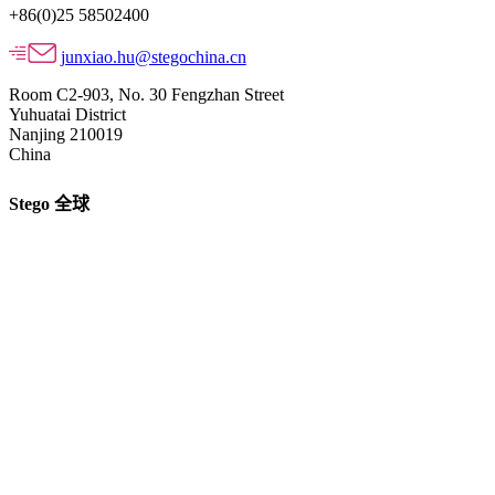
+86(0)25 58502400
junxiao.hu@stegochina.cn
Room C2-903, No. 30 Fengzhan Street
Yuhuatai District
Nanjing 210019
China
Stego 全球