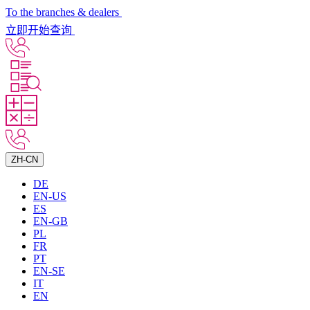
To the branches & dealers
立即开始查询
ZH-CN
DE
EN-US
ES
EN-GB
PL
FR
PT
EN-SE
IT
EN