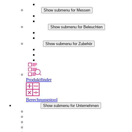
DC Anwendungen
Messen
Show submenu for Messen
IO-Link Produkte
Analoge Produkte
Beleuchten
Show submenu for Beleuchten
LED Schaltschrankleuchten
DC Anwendungen
Zubehör
Show submenu for Zubehör
Steckdosen
Druckausgleichselemente
Sonstiges Zubehör
Produktfinder
Berechnungstool
Unternehmen
Show submenu for Unternehmen
Über STEGO
Verantwortung
Konformität
Geschichte