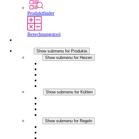
Produktfinder
Berechnungstool
Kontakt
Produkte
Show submenu for Produkte
Heizen
Show submenu for Heizen
Konvektions-Heizgeräte
Heizgebläse
DC Anwendungen
Integrierte Regulierung
Touchsafe
Kühlen
Show submenu for Kühlen
Filterlüfter Plus AC
Filterlüfter Plus DC
Filterlüfter
Zubehör
Regeln
Show submenu for Regeln
Thermostate
Hygrostate
Hygrotherme