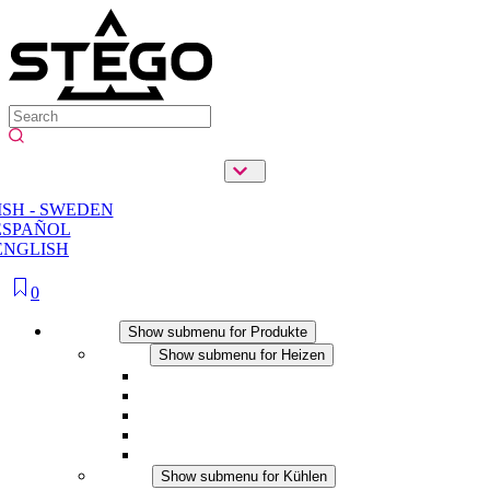
SH - SWEDEN
ESPAÑOL
ENGLISH
0
Produkte
Show submenu for Produkte
Heizen
Show submenu for Heizen
Konvektions-Heizgeräte
Heizgebläse
DC Anwendungen
Integrierte Regulierung
Touchsafe
Kühlen
Show submenu for Kühlen