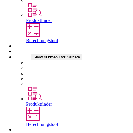
Standorte
Produktfinder
Berechnungstool
Downloads
Aktuelles
Karriere
Show submenu for Karriere
Karriere bei STEGO
Arbeiten bei Stego
Berufseinsteiger & Erfahrene
Schüler
Studierende
Produktfinder
Berechnungstool
Kontakt