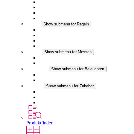
Filterlüfter Plus AC
Filterlüfter Plus DC
Filterlüfter
Zubehör
Regeln
Show submenu for Regeln
Thermostate
Hygrostate
Hygrotherme
DC Anwendungen
Messen
Show submenu for Messen
IO-Link Produkte
Analoge Produkte
Beleuchten
Show submenu for Beleuchten
LED Schaltschrankleuchten
DC Anwendungen
Zubehör
Show submenu for Zubehör
Steckdosen
Druckausgleichselemente
Sonstiges Zubehör
Produktfinder