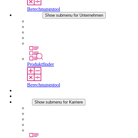
Berechnungstool
Unternehmen
Show submenu for Unternehmen
Über STEGO
Verantwortung
Konformität
Geschichte
Standorte
Produktfinder
Berechnungstool
Downloads
Aktuelles
Karriere
Show submenu for Karriere
Karriere bei STEGO
Arbeiten bei Stego
Berufseinsteiger & Erfahrene
Schüler
Studierende