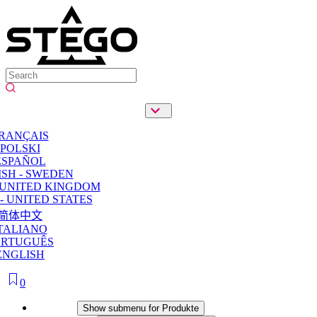
RANÇAIS
POLSKI
ESPAÑOL
SH - SWEDEN
 UNITED KINGDOM
- UNITED STATES
简体中文
TALIANO
ORTUGUÊS
ENGLISH
0
Produkte
Show submenu for Produkte