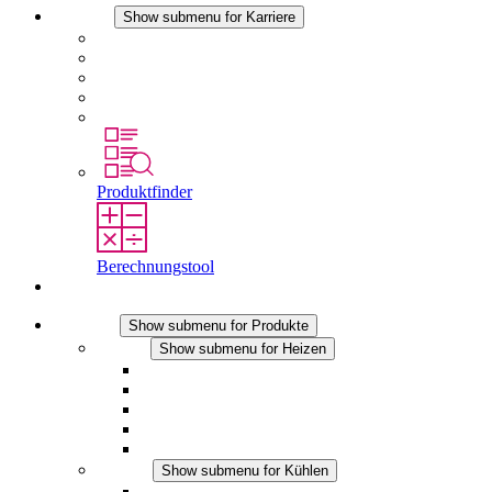
Karriere
Show submenu for Karriere
Karriere bei STEGO
Arbeiten bei Stego
Berufseinsteiger & Erfahrene
Schüler
Studierende
Produktfinder
Berechnungstool
Kontakt
Produkte
Show submenu for Produkte
Heizen
Show submenu for Heizen
Konvektions-Heizgeräte
Heizgebläse
DC Anwendungen
Integrierte Regulierung
Touchsafe
Kühlen
Show submenu for Kühlen
Filterlüfter Plus AC