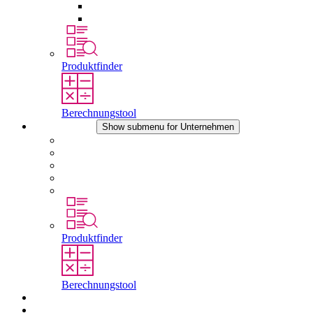
Druckausgleichselemente
Sonstiges Zubehör
Produktfinder
Berechnungstool
Unternehmen
Show submenu for Unternehmen
Über STEGO
Verantwortung
Konformität
Geschichte
Standorte
Produktfinder
Berechnungstool
Downloads
Aktuelles