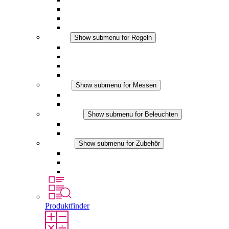
Filterlüfter Plus DC
Filterlüfter
Zubehör
Regeln
Show submenu for Regeln
Thermostate
Hygrostate
Hygrotherme
DC Anwendungen
Messen
Show submenu for Messen
IO-Link Produkte
Analoge Produkte
Beleuchten
Show submenu for Beleuchten
LED Schaltschrankleuchten
DC Anwendungen
Zubehör
Show submenu for Zubehör
Steckdosen
Druckausgleichselemente
Sonstiges Zubehör
Produktfinder