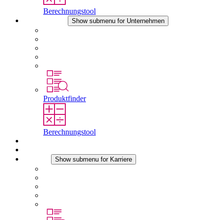
Berechnungstool
Unternehmen
Show submenu for Unternehmen
Über STEGO
Verantwortung
Konformität
Geschichte
Standorte
Produktfinder
Berechnungstool
Downloads
Aktuelles
Karriere
Show submenu for Karriere
Karriere bei STEGO
Arbeiten bei Stego
Berufseinsteiger & Erfahrene
Schüler
Studierende