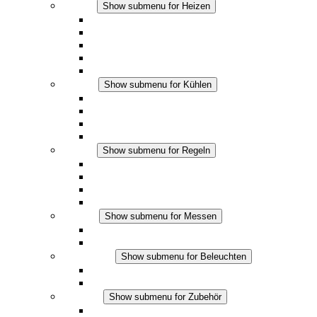
Heizen
Show submenu for Heizen
Konvektions-Heizgeräte
Heizgebläse
DC Anwendungen
Integrierte Regulierung
Touchsafe
Kühlen
Show submenu for Kühlen
Filterlüfter Plus AC
Filterlüfter Plus DC
Filterlüfter
Zubehör
Regeln
Show submenu for Regeln
Thermostate
Hygrostate
Hygrotherme
DC Anwendungen
Messen
Show submenu for Messen
IO-Link Produkte
Analoge Produkte
Beleuchten
Show submenu for Beleuchten
LED Schaltschrankleuchten
DC Anwendungen
Zubehör
Show submenu for Zubehör
Steckdosen