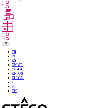
DE
FR
PL
ES
EN-SE
EN-GB
EN-US
ZH-CN
IT
PT
EN