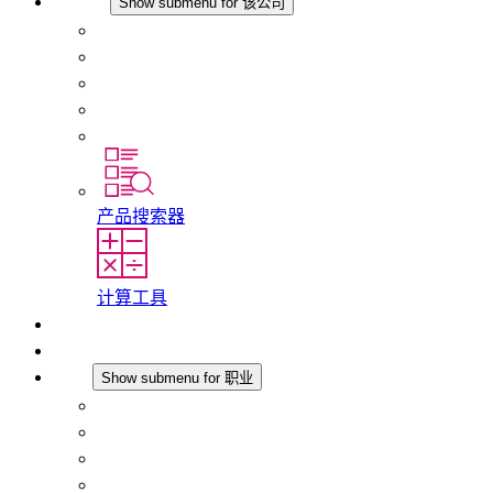
该公司
Show submenu for 该公司
关于 STEGO
责任
合规性
历史
分支机构
产品搜索器
计算工具
下载
最新消息
职业
Show submenu for 职业
在 STEGO 工作
在 STEGO 的工作
初入职场者和经验丰富的专业人员
培训