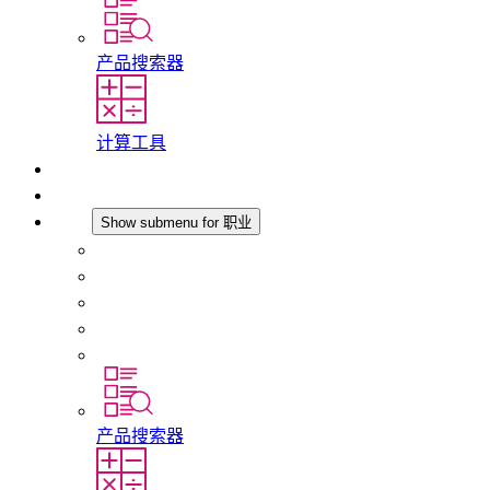
产品搜索器
计算工具
下载
最新消息
职业
Show submenu for 职业
在 STEGO 工作
在 STEGO 的工作
初入职场者和经验丰富的专业人员
培训
实习和毕业论文
产品搜索器