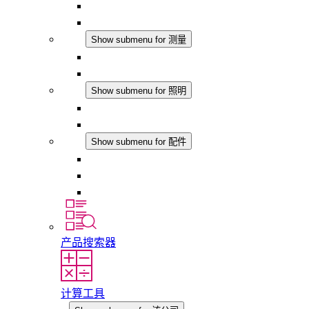
温湿度控制器
DC 应用
测量
Show submenu for 测量
IO-Link 产品
模拟产品
照明
Show submenu for 照明
LED机柜灯
DC 应用
配件
Show submenu for 配件
插座
压力补偿元件
其他配件
产品搜索器
计算工具