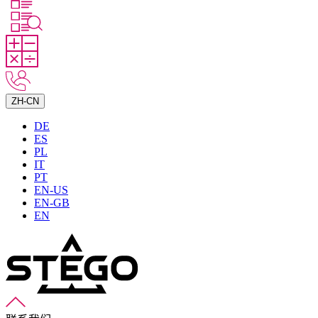
ZH-CN
DE
ES
PL
IT
PT
EN-US
EN-GB
EN