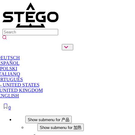
DEUTSCH
ESPAÑOL
POLSKI
TALIANO
ORTUGUÊS
- UNITED STATES
 UNITED KINGDOM
ENGLISH
0
产品
Show submenu for 产品
加热
Show submenu for 加热