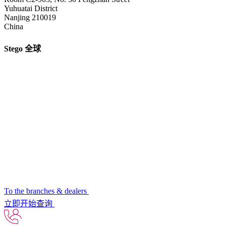
Yuhuatai District
Nanjing 210019
China
Stego 全球
To the branches & dealers
立即开始查询