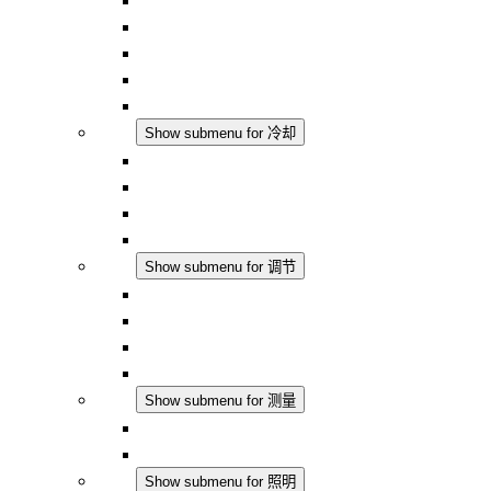
对流式加热器
半导体风扇加热器
DC 应用
集成式调控
触摸安全
冷却
Show submenu for 冷却
过滤风扇 Plus AC
过滤风扇 Plus DC
过滤风扇
配件
调节
Show submenu for 调节
恒温器
恒湿器
温湿度控制器
DC 应用
测量
Show submenu for 测量
IO-Link 产品
模拟产品
照明
Show submenu for 照明