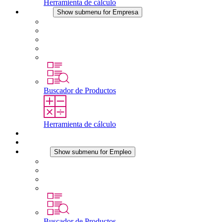
Herramienta de cálculo
Empresa
Show submenu for Empresa
Acerca de STEGO
Responsabilidad
Conformidad
Historia
Localizaciones
Buscador de Productos
Herramienta de cálculo
Descargas
Noticias
Empleo
Show submenu for Empleo
Empleo en STEGO
Trabajar en STEGO
Profesionales con experiencia
Prácticas y tesis final
Buscador de Productos