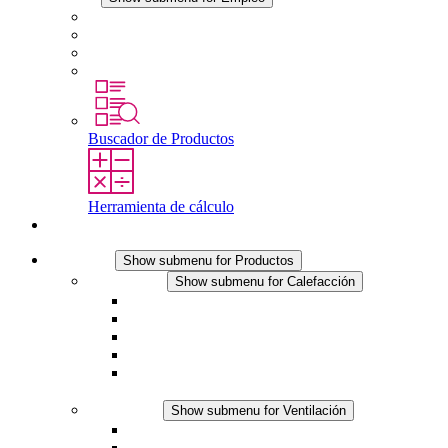
Empleo en STEGO
Trabajar en STEGO
Profesionales con experiencia
Prácticas y tesis final
Buscador de Productos
Herramienta de cálculo
Contacto
Productos
Show submenu for Productos
Calefacción
Show submenu for Calefacción
Resistencias calefactoras por convección
Resistencias calefactoras con ventilación
Línea DC
Termostato o higrostato integrado
Resistencias calefactoras con carcasa segura al
tacto
Ventilación
Show submenu for Ventilación
Ventiladores con filtro plus (AC)
Ventiladores con filtro plus (DC)