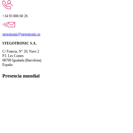
+34 93 806 60 26
stegotronic@stegotronic.es
STEGOTRONIC S.A.
C/ Francia, N° 20, Nave 2
P.I. Les Comes
08700 Igualada (Barcelona)
España
Presencia mundial