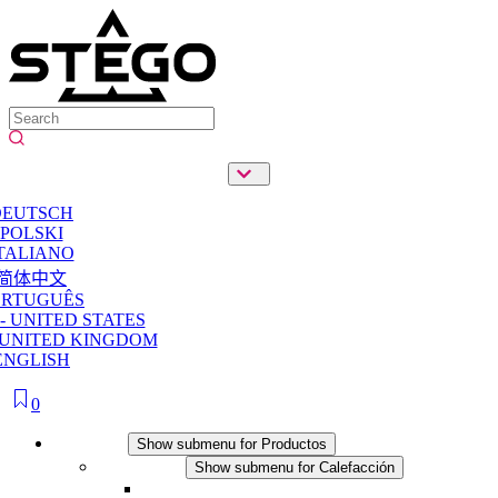
DEUTSCH
POLSKI
TALIANO
简体中文
ORTUGUÊS
- UNITED STATES
 UNITED KINGDOM
ENGLISH
0
Productos
Show submenu for Productos
Calefacción
Show submenu for Calefacción
Resistencias calefactoras por convección