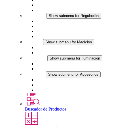
Ventiladores con filtro
Accesorios
Regulación
Show submenu for Regulación
Termostatos
Higrostatos
Higrotermostatos
Línea DC
Medición
Show submenu for Medición
Productos IO-Link
Productos analógicos
Iluminación
Show submenu for Iluminación
Luminarias LED para envolventes
Línea DC
Accesorios
Show submenu for Accesorios
Tomas de corriente
Dispositivos compensadores de presión
Otros accesorios
Buscador de Productos