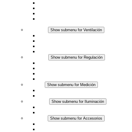
Resistencias calefactoras con ventilación
Línea DC
Termostato o higrostato integrado
Resistencias calefactoras con carcasa segura al
tacto
Ventilación
Show submenu for Ventilación
Ventiladores con filtro plus (AC)
Ventiladores con filtro plus (DC)
Ventiladores con filtro
Accesorios
Regulación
Show submenu for Regulación
Termostatos
Higrostatos
Higrotermostatos
Línea DC
Medición
Show submenu for Medición
Productos IO-Link
Productos analógicos
Iluminación
Show submenu for Iluminación
Luminarias LED para envolventes
Línea DC
Accesorios
Show submenu for Accesorios
Tomas de corriente
Dispositivos compensadores de presión