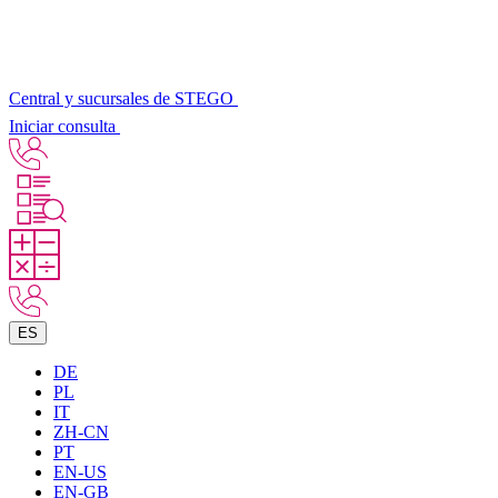
Central y sucursales de STEGO
Iniciar consulta
ES
DE
PL
IT
ZH-CN
PT
EN-US
EN-GB