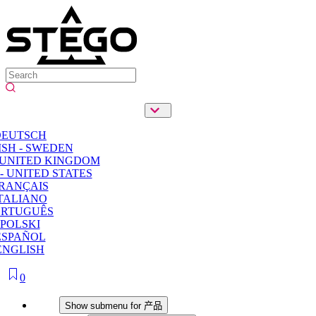
DEUTSCH
SH - SWEDEN
 UNITED KINGDOM
- UNITED STATES
RANÇAIS
TALIANO
ORTUGUÊS
POLSKI
ESPAÑOL
ENGLISH
0
产品
Show submenu for 产品