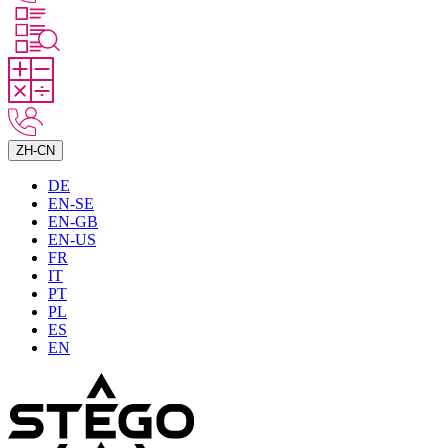
ZH-CN
DE
EN-SE
EN-GB
EN-US
FR
IT
PT
PL
ES
EN