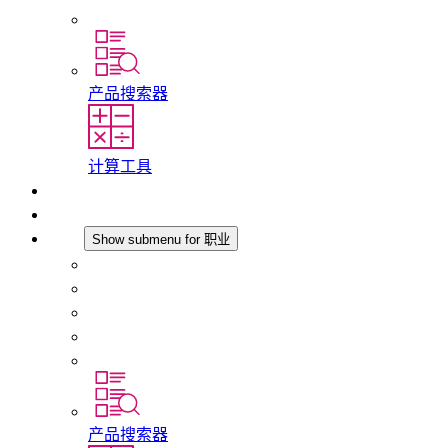
分支机构
产品搜索器
计算工具
下载
最新消息
职业
Show submenu for 职业
在 STEGO 工作
在 STEGO 的工作
初入职场者和经验丰富的专业人员
培训
实习和毕业论文
产品搜索器