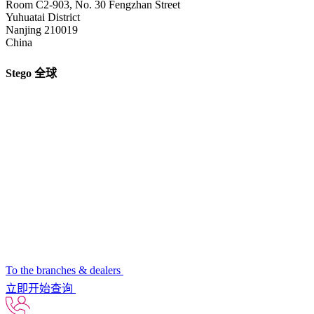
Room C2-903, No. 30 Fengzhan Street
Yuhuatai District
Nanjing 210019
China
Stego 全球
To the branches & dealers
立即开始查询