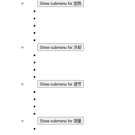
加热
Show submenu for 加热
对流式加热器
半导体风扇加热器
DC 应用
集成式调控
触摸安全
冷却
Show submenu for 冷却
过滤风扇 Plus AC
过滤风扇 Plus DC
过滤风扇
配件
调节
Show submenu for 调节
恒温器
恒湿器
温湿度控制器
DC 应用
测量
Show submenu for 测量
IO-Link 产品