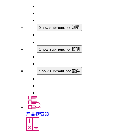
恒湿器
温湿度控制器
DC 应用
测量
Show submenu for 测量
IO-Link 产品
模拟产品
照明
Show submenu for 照明
LED机柜灯
DC 应用
配件
Show submenu for 配件
插座
压力补偿元件
其他配件
产品搜索器