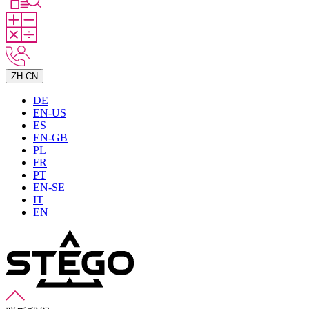
ZH-CN
DE
EN-US
ES
EN-GB
PL
FR
PT
EN-SE
IT
EN