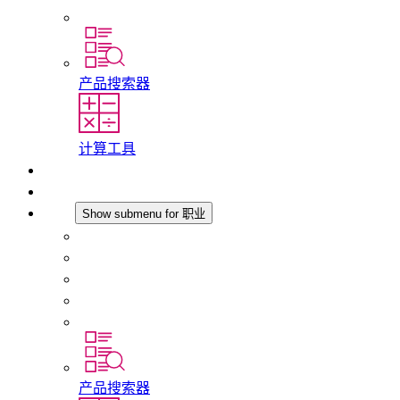
分支机构
产品搜索器
计算工具
下载
最新消息
职业
Show submenu for 职业
在 STEGO 工作
在 STEGO 的工作
初入职场者和经验丰富的专业人员
培训
实习和毕业论文
产品搜索器