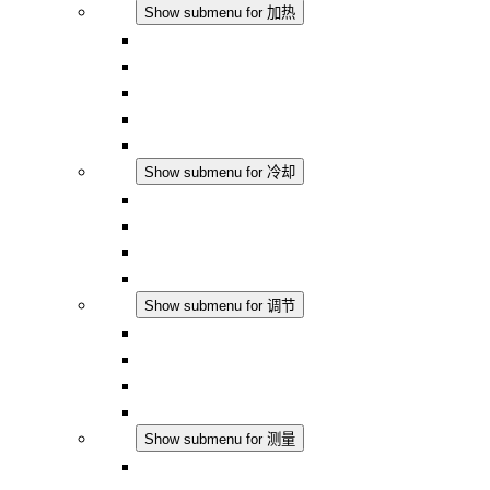
加热
Show submenu for 加热
对流式加热器
半导体风扇加热器
DC 应用
集成式调控
触摸安全
冷却
Show submenu for 冷却
过滤风扇 Plus AC
过滤风扇 Plus DC
过滤风扇
配件
调节
Show submenu for 调节
恒温器
恒湿器
温湿度控制器
DC 应用
测量
Show submenu for 测量
IO-Link 产品