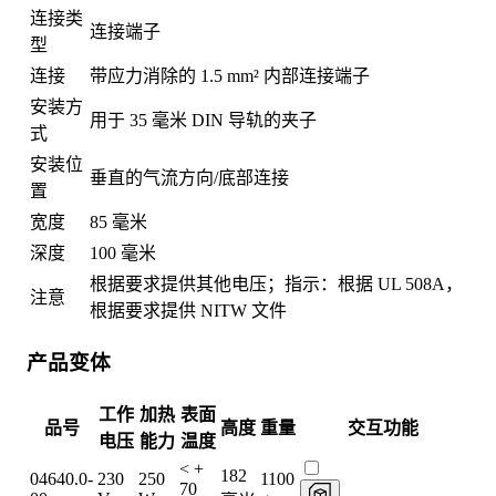
连接类
连接端子
型
连接
带应力消除的 1.5 mm² 内部连接端子
安装方
用于 35 毫米 DIN 导轨的夹子
式
安装位
垂直的气流方向/底部连接
置
宽度
85 毫米
深度
100 毫米
根据要求提供其他电压；指示：根据 UL 508A，
注意
根据要求提供 NITW 文件
产品变体
工作
加热
表面
品号
高度
重量
交互功能
电压
能力
温度
< +
182
04640.0-
230
250
1100
70