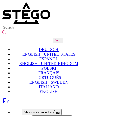
DEUTSCH
ENGLISH - UNITED STATES
ESPAÑOL
ENGLISH - UNITED KINGDOM
POLSKI
FRANÇAIS
PORTUGUÊS
ENGLISH - SWEDEN
ITALIANO
ENGLISH
0
产品
Show submenu for 产品