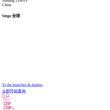
Nanjing 210019
China
Stego 全球
To the branches & dealers
立即开始查询