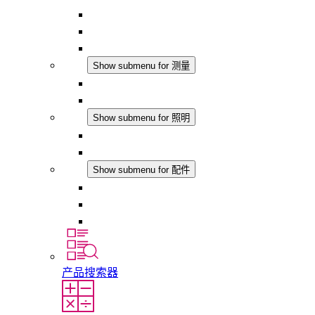
恒湿器
温湿度控制器
DC 应用
测量
Show submenu for 测量
IO-Link 产品
模拟产品
照明
Show submenu for 照明
LED机柜灯
DC 应用
配件
Show submenu for 配件
插座
压力补偿元件
其他配件
产品搜索器