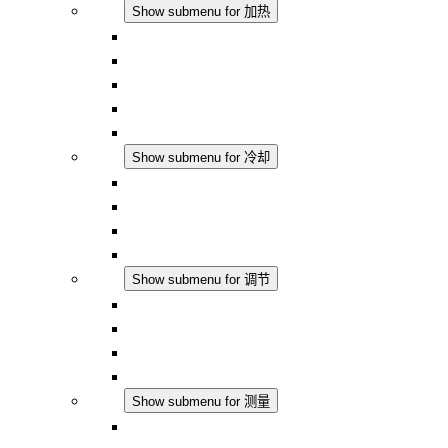
加热
Show submenu for 加热
对流式加热器
半导体风扇加热器
DC 应用
集成式调控
触摸安全
冷却
Show submenu for 冷却
过滤风扇 Plus AC
过滤风扇 Plus DC
过滤风扇
配件
调节
Show submenu for 调节
恒温器
恒湿器
温湿度控制器
DC 应用
测量
Show submenu for 测量
IO-Link 产品