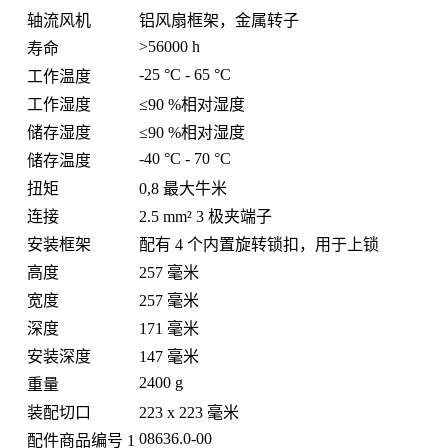
轴流风机
铝风扇框架，金属转子
>56000 h
寿命
-25 °C - 65 °C
工作温度
工作湿度
≤90 %相对湿度
储存湿度
≤90 %相对湿度
-40 °C - 70 °C
储存温度
扭矩
0,8 最大牛米
连接
2.5 mm² 3 极夹端子
安装框架
配有 4 个内置旋转锁扣，用于上锁
高度
257 毫米
宽度
257 毫米
深度
171 毫米
安装深度
147 毫米
2400 g
重量
装配切口
223 x 223 毫米
08636.0-00
配件商品编号 1