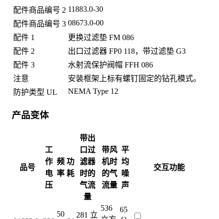
11883.0-30
配件商品编号 2
08673.0-00
配件商品编号 3
配件 1
更换过滤垫 FM 086
配件 2
出口过滤器 FP0 118，带过滤垫 G3
配件 3
水射流保护阀帽 FFH 086
注意
安装框架上标有螺钉固定的钻孔模式。
NEMA Type 12
防护类型 UL
产品变体
带出
工
口过
带风
平
作
频
功
滤器
机时
均
品号
交互功能
电
率
耗
时的
的气
噪
压
气流
流量
声
量
536
65
50
281 立