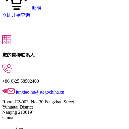
照明
立即开始查询
您的直接联系人
+86(0)25 58502400
junxiao.hu@stegochina.cn
Room C2-903, No. 30 Fengzhan Street
Yuhuatai District
Nanjing 210019
China