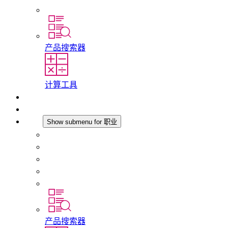
分支机构
产品搜索器
计算工具
下载
最新消息
职业
Show submenu for 职业
在 STEGO 工作
在 STEGO 的工作
初入职场者和经验丰富的专业人员
培训
实习和毕业论文
产品搜索器