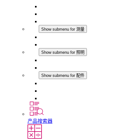
恒湿器
温湿度控制器
DC 应用
测量
Show submenu for 测量
IO-Link 产品
模拟产品
照明
Show submenu for 照明
LED机柜灯
DC 应用
配件
Show submenu for 配件
插座
压力补偿元件
其他配件
产品搜索器