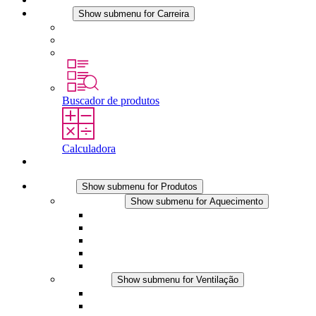
Carreira
Show submenu for Carreira
Carreira na STEGO
Trabalhar na STEGO
Estágios é tese final
Buscador de produtos
Calculadora
Contato
Produtos
Show submenu for Produtos
Aquecimento
Show submenu for Aquecimento
Aquecedores por convecção
Aquecedores com ventilador
Aplicações DC
Controle integrado
Seguro ao toque
Ventilação
Show submenu for Ventilação
Ventiladores com filtro plus (AC)
Ventiladores com filtro plus (DC)