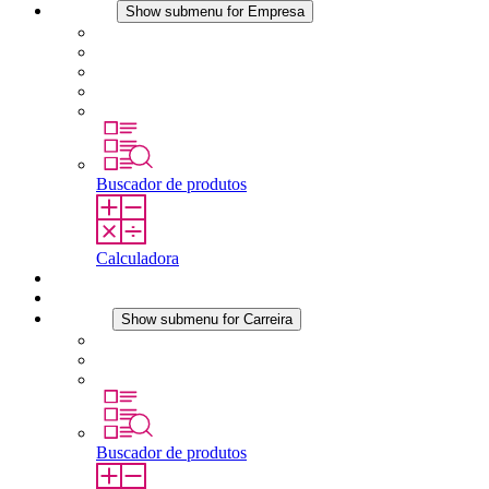
Empresa
Show submenu for Empresa
Sobre a STEGO
Responsabilidade
Conformidade
História
Localidades
Buscador de produtos
Calculadora
Downloads
Notícias
Carreira
Show submenu for Carreira
Carreira na STEGO
Trabalhar na STEGO
Estágios é tese final
Buscador de produtos