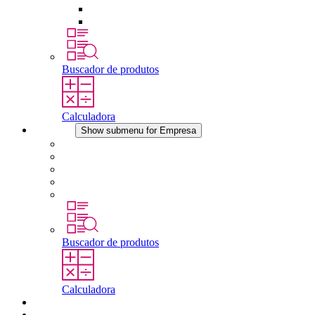
Dispositivos de compensação de pressão
Outros acessórios
Buscador de produtos
Calculadora
Empresa
Show submenu for Empresa
Sobre a STEGO
Responsabilidade
Conformidade
História
Localidades
Buscador de produtos
Calculadora
Downloads
Notícias