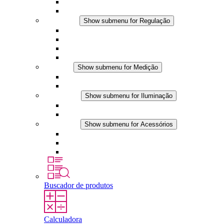
Ventiladores com filtro
Acessórios
Regulação
Show submenu for Regulação
Termostatos
Higrostatos
Higrotermostatos
Aplicações DC
Medição
Show submenu for Medição
Produtos IO-Link
Produtos analógicos
Iluminação
Show submenu for Iluminação
Luminárias LED para painel
Aplicações DC
Acessórios
Show submenu for Acessórios
Tomadas
Dispositivos de compensação de pressão
Outros acessórios
Buscador de produtos
Calculadora