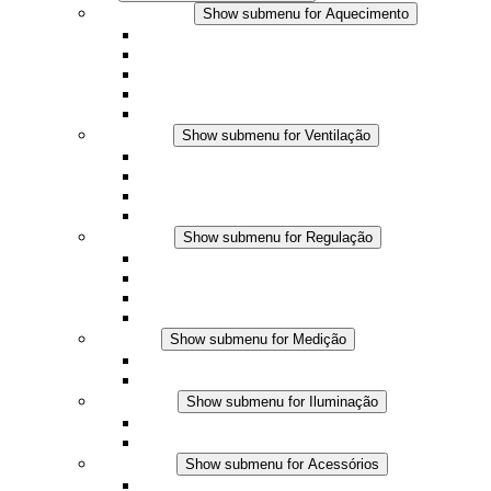
Aquecimento
Show submenu for Aquecimento
Aquecedores por convecção
Aquecedores com ventilador
Aplicações DC
Controle integrado
Seguro ao toque
Ventilação
Show submenu for Ventilação
Ventiladores com filtro plus (AC)
Ventiladores com filtro plus (DC)
Ventiladores com filtro
Acessórios
Regulação
Show submenu for Regulação
Termostatos
Higrostatos
Higrotermostatos
Aplicações DC
Medição
Show submenu for Medição
Produtos IO-Link
Produtos analógicos
Iluminação
Show submenu for Iluminação
Luminárias LED para painel
Aplicações DC
Acessórios
Show submenu for Acessórios
Tomadas