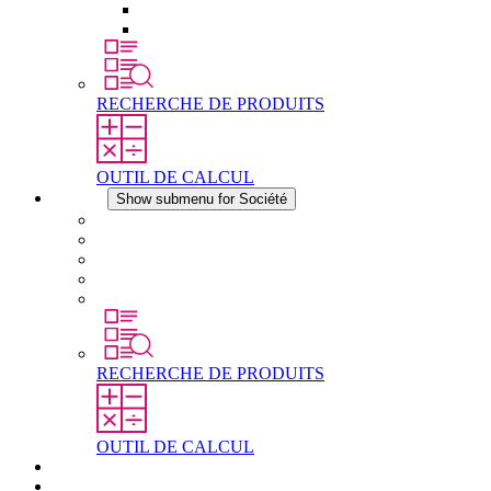
Éléments de compensation de pression
Autres accessoires
RECHERCHE DE PRODUITS
OUTIL DE CALCUL
Société
Show submenu for Société
À propos de STEGO
Responsabilité
Conformité
Histoire
Les sites
RECHERCHE DE PRODUITS
OUTIL DE CALCUL
Téléchargements
Actualités