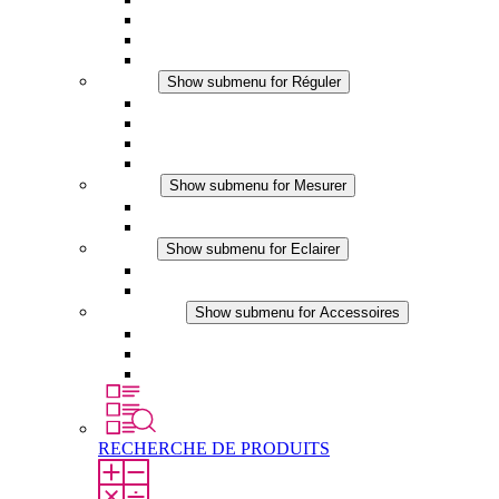
Ventilateur à filtre plus (DC)
Ventilateur a filtre
Accessoires
Réguler
Show submenu for Réguler
Thermostats
Hygrostats
Hygrothermostats
Applications DC
Mesurer
Show submenu for Mesurer
Produits IO-Link
Produits analogiques
Eclairer
Show submenu for Eclairer
Eclairage LED
Applications DC
Accessoires
Show submenu for Accessoires
Prise de courant
Éléments de compensation de pression
Autres accessoires
RECHERCHE DE PRODUITS