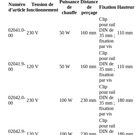
Puissance
Distance
Numéro
Tension de
de
de
Fixation
Hauteur
d’article
fonctionnement
chauffe
perçage
Clip
pour rail
02041.0-
DIN de
230 V
50 W
160 mm
110 mm
00
35 mm ;
fixation
par vis
Clip
pour rail
02041.9-
DIN de
120 V
50 W
160 mm
110 mm
00
35 mm ;
fixation
par vis
Clip
pour rail
02042.0-
DIN de
230 V
100 W
230 mm
180 mm
00
35 mm ;
fixation
par vis
Clip
pour rail
02042.9-
DIN de
120 V
100 W
230 mm
180 mm