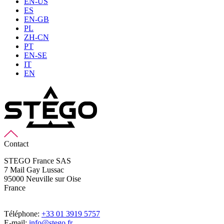
EN-US
ES
EN-GB
PL
ZH-CN
PT
EN-SE
IT
EN
Contact
STEGO France SAS
7 Mail Gay Lussac
95000 Neuville sur Oise
France
Téléphone:
+33 01 3919 5757
E-mail:
info@stego.fr