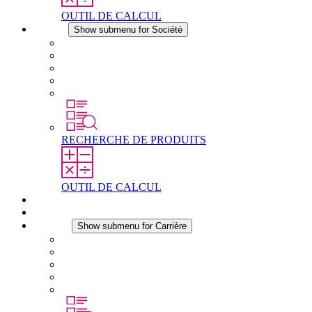
OUTIL DE CALCUL
Société
Show submenu for Société
À propos de STEGO
Responsabilité
Conformité
Histoire
Les sites
RECHERCHE DE PRODUITS
OUTIL DE CALCUL
Téléchargements
Actualités
Carrière
Show submenu for Carrière
Carrière chez STEGO
Travailler chez Stego
Débutants & expérimentés
Stages
Étudiants