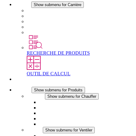
Carrière
Show submenu for Carrière
Carrière chez STEGO
Travailler chez Stego
Débutants & expérimentés
Stages
Étudiants
RECHERCHE DE PRODUITS
OUTIL DE CALCUL
Contact
Produits
Show submenu for Produits
Chauffer
Show submenu for Chauffer
Chauffage par convection
Chauffage par ventilation
Applications DC
Chauffage intégré
Chauffage sécurité tactile
Ventiler
Show submenu for Ventiler
Ventilateur à filtre plus (AC)