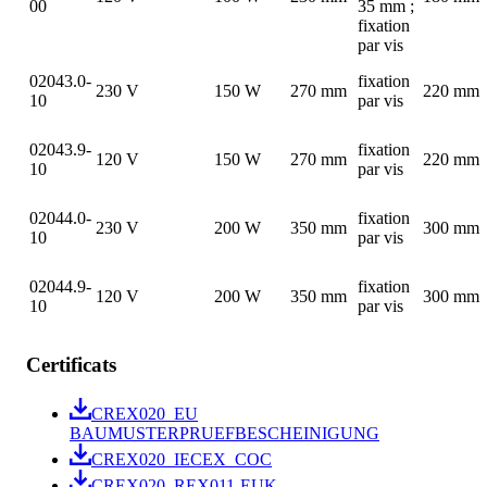
00
35 mm ;
fixation
par vis
02043.0-
fixation
230 V
150 W
270 mm
220 mm
10
par vis
02043.9-
fixation
120 V
150 W
270 mm
220 mm
10
par vis
02044.0-
fixation
230 V
200 W
350 mm
300 mm
10
par vis
02044.9-
fixation
120 V
200 W
350 mm
300 mm
10
par vis
Certificats
CREX020_EU
BAUMUSTERPRUEFBESCHEINIGUNG
CREX020_IECEX_COC
CREX020_REX011-EUK