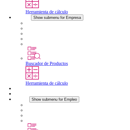
Herramienta de cálculo
Empresa
Show submenu for Empresa
Acerca de STEGO
Responsabilidad
Conformidad
Historia
Localizaciones
Buscador de Productos
Herramienta de cálculo
Descargas
Noticias
Empleo
Show submenu for Empleo
Empleo en STEGO
Trabajar en STEGO
Profesionales con experiencia
Prácticas y tesis final