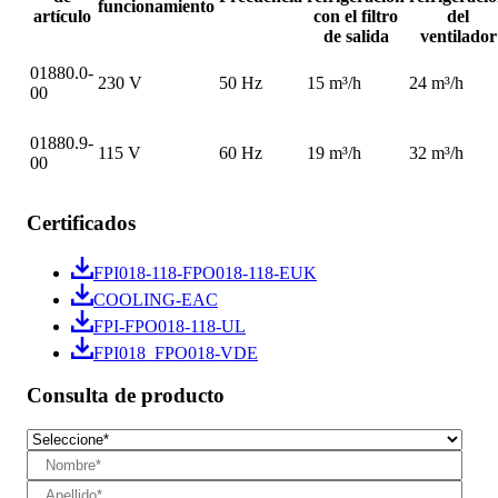
funcionamiento
artículo
con el filtro
del
de salida
ventilador
01880.0-
230 V
50 Hz
15 m³/h
24 m³/h
00
01880.9-
115 V
60 Hz
19 m³/h
32 m³/h
00
Certificados
FPI018-118-FPO018-118-EUK
COOLING-EAC
FPI-FPO018-118-UL
FPI018_FPO018-VDE
Consulta de producto