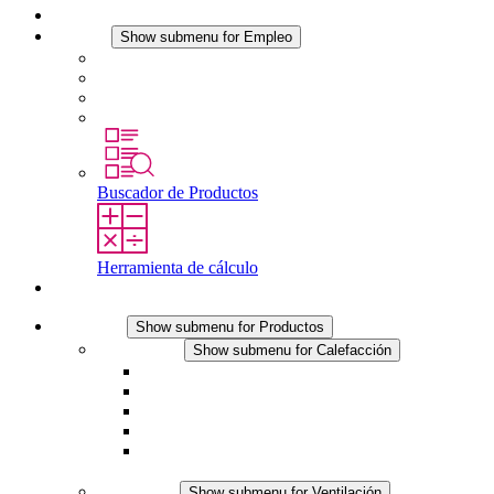
Noticias
Empleo
Show submenu for Empleo
Empleo en STEGO
Trabajar en STEGO
Profesionales con experiencia
Prácticas y tesis final
Buscador de Productos
Herramienta de cálculo
Contacto
Productos
Show submenu for Productos
Calefacción
Show submenu for Calefacción
Resistencias calefactoras por convección
Resistencias calefactoras con ventilación
Línea DC
Termostato o higrostato integrado
Resistencias calefactoras con carcasa segura al
tacto
Ventilación
Show submenu for Ventilación