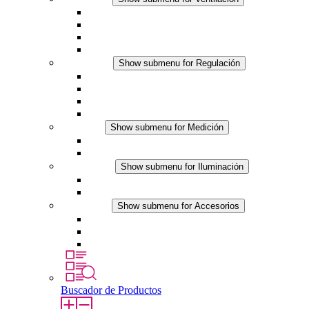
Ventiladores con filtro plus (AC)
Ventiladores con filtro plus (DC)
Ventiladores con filtro
Accesorios
Regulación
Show submenu for Regulación
Termostatos
Higrostatos
Higrotermostatos
Línea DC
Medición
Show submenu for Medición
Productos IO-Link
Productos analógicos
Iluminación
Show submenu for Iluminación
Luminarias LED para envolventes
Línea DC
Accesorios
Show submenu for Accesorios
Tomas de corriente
Dispositivos compensadores de presión
Otros accesorios
Buscador de Productos