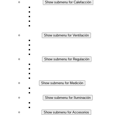
Calefacción
Show submenu for Calefacción
Resistencias calefactoras por convección
Resistencias calefactoras con ventilación
Línea DC
Termostato o higrostato integrado
Resistencias calefactoras con carcasa segura al
tacto
Ventilación
Show submenu for Ventilación
Ventiladores con filtro plus (AC)
Ventiladores con filtro plus (DC)
Ventiladores con filtro
Accesorios
Regulación
Show submenu for Regulación
Termostatos
Higrostatos
Higrotermostatos
Línea DC
Medición
Show submenu for Medición
Productos IO-Link
Productos analógicos
Iluminación
Show submenu for Iluminación
Luminarias LED para envolventes
Línea DC
Accesorios
Show submenu for Accesorios