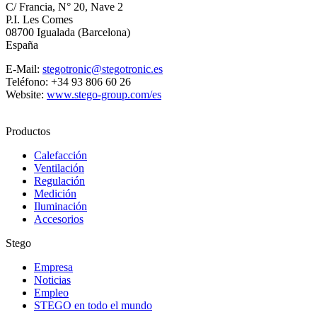
C/ Francia, N° 20, Nave 2
P.I. Les Comes
08700 Igualada (Barcelona)
España
E-Mail:
stegotronic@stegotronic.es
Teléfono: +34 93 806 60 26
Website:
www.stego-group.com/es
Productos
Calefacción
Ventilación
Regulación
Medición
Iluminación
Accesorios
Stego
Empresa
Noticias
Empleo
STEGO en todo el mundo