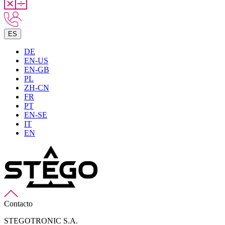
ES
DE
EN-US
EN-GB
PL
ZH-CN
FR
PT
EN-SE
IT
EN
Contacto
STEGOTRONIC S.A.