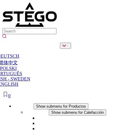
DEUTSCH
简体中文
POLSKI
ORTUGUÊS
SH - SWEDEN
ENGLISH
0
Productos
Show submenu for Productos
Calefacción
Show submenu for Calefacción
Resistencias calefactoras por convección
Resistencias calefactoras con ventilación
Línea DC