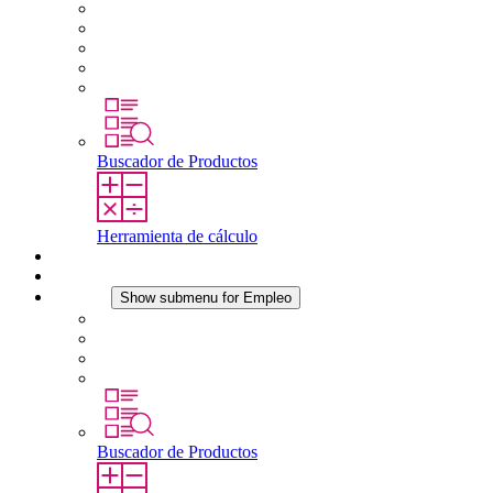
Acerca de STEGO
Responsabilidad
Conformidad
Historia
Localizaciones
Buscador de Productos
Herramienta de cálculo
Descargas
Noticias
Empleo
Show submenu for Empleo
Empleo en STEGO
Trabajar en STEGO
Profesionales con experiencia
Prácticas y tesis final
Buscador de Productos