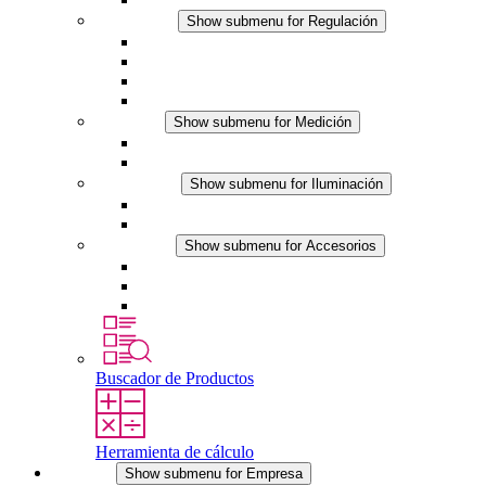
Regulación
Show submenu for Regulación
Termostatos
Higrostatos
Higrotermostatos
Línea DC
Medición
Show submenu for Medición
Productos IO-Link
Productos analógicos
Iluminación
Show submenu for Iluminación
Luminarias LED para envolventes
Línea DC
Accesorios
Show submenu for Accesorios
Tomas de corriente
Dispositivos compensadores de presión
Otros accesorios
Buscador de Productos
Herramienta de cálculo
Empresa
Show submenu for Empresa