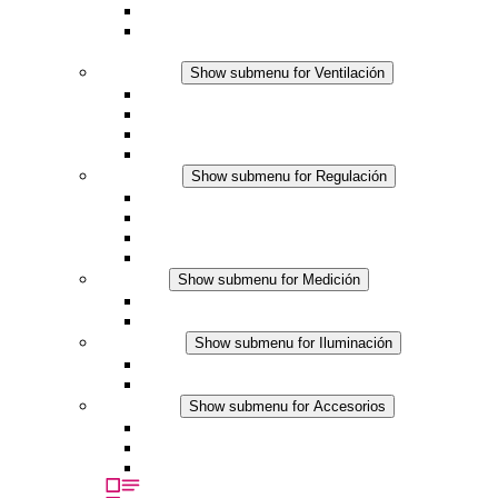
Termostato o higrostato integrado
Resistencias calefactoras con carcasa segura al
tacto
Ventilación
Show submenu for Ventilación
Ventiladores con filtro plus (AC)
Ventiladores con filtro plus (DC)
Ventiladores con filtro
Accesorios
Regulación
Show submenu for Regulación
Termostatos
Higrostatos
Higrotermostatos
Línea DC
Medición
Show submenu for Medición
Productos IO-Link
Productos analógicos
Iluminación
Show submenu for Iluminación
Luminarias LED para envolventes
Línea DC
Accesorios
Show submenu for Accesorios
Tomas de corriente
Dispositivos compensadores de presión
Otros accesorios