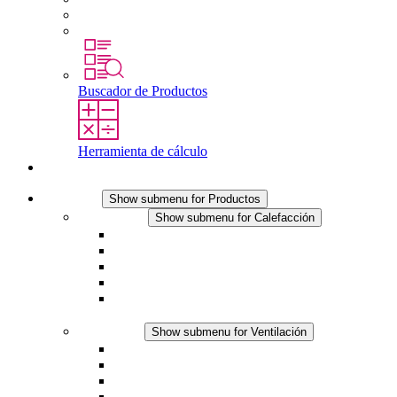
Profesionales con experiencia
Prácticas y tesis final
Buscador de Productos
Herramienta de cálculo
Contacto
Productos
Show submenu for Productos
Calefacción
Show submenu for Calefacción
Resistencias calefactoras por convección
Resistencias calefactoras con ventilación
Línea DC
Termostato o higrostato integrado
Resistencias calefactoras con carcasa segura al
tacto
Ventilación
Show submenu for Ventilación
Ventiladores con filtro plus (AC)
Ventiladores con filtro plus (DC)
Ventiladores con filtro
Accesorios