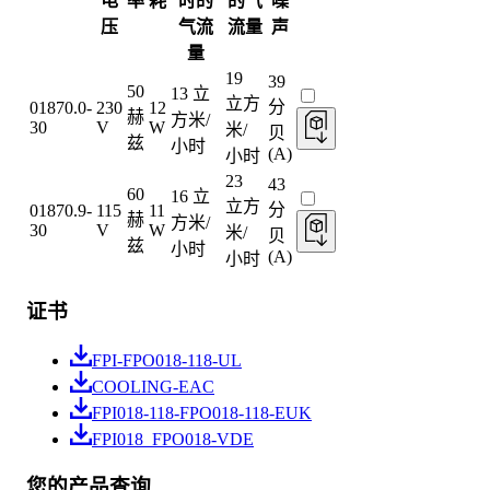
电
率
耗
时的
的气
噪
压
气流
流量
声
量
19
39
50
13 立
立方
分
01870.0-
230
12
赫
方米/
30
V
W
米/
贝
兹
小时
(A)
小时
23
43
60
16 立
立方
分
01870.9-
115
11
赫
方米/
30
V
W
米/
贝
兹
小时
(A)
小时
证书
FPI-FPO018-118-UL
COOLING-EAC
FPI018-118-FPO018-118-EUK
FPI018_FPO018-VDE
您的产品查询