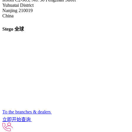
Yuhuatai District
Nanjing 210019
China
Stego 全球
To the branches & dealers
立即开始查询