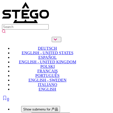
DEUTSCH
ENGLISH - UNITED STATES
ESPAÑOL
ENGLISH - UNITED KINGDOM
POLSKI
FRANÇAIS
PORTUGUÊS
ENGLISH - SWEDEN
ITALIANO
ENGLISH
0
产品
Show submenu for 产品