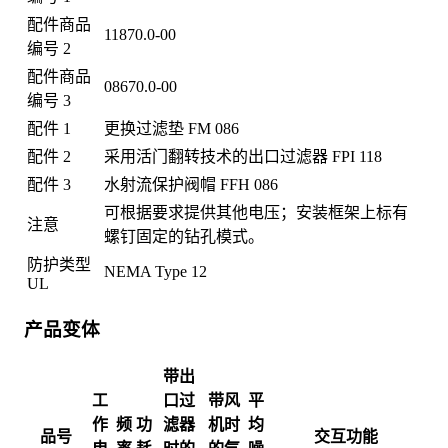
配件商品
11870.0-00
编号 2
配件商品
08670.0-00
编号 3
配件 1
更换过滤垫 FM 086
配件 2
采用活门翻转技术的出口过滤器 FPI 118
配件 3
水射流保护阀帽 FFH 086
可根据要求提供其他电压；安装框架上标有
注意
螺钉固定的钻孔模式。
防护类型
NEMA Type 12
UL
产品变体
带出
工
口过
带风
平
作
频
功
滤器
机时
均
品号
交互功能