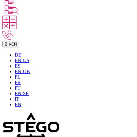
ZH-CN
DE
EN-US
ES
EN-GB
PL
FR
PT
EN-SE
IT
EN