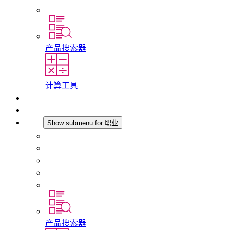
分支机构
产品搜索器
计算工具
下载
最新消息
职业
Show submenu for 职业
在 STEGO 工作
在 STEGO 的工作
初入职场者和经验丰富的专业人员
培训
实习和毕业论文
产品搜索器