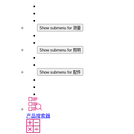
恒湿器
温湿度控制器
DC 应用
测量
Show submenu for 测量
IO-Link 产品
模拟产品
照明
Show submenu for 照明
LED机柜灯
DC 应用
配件
Show submenu for 配件
插座
压力补偿元件
其他配件
产品搜索器