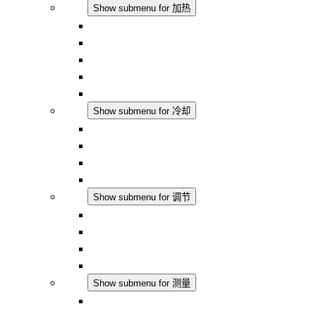
加热
Show submenu for 加热
对流式加热器
半导体风扇加热器
DC 应用
集成式调控
触摸安全
冷却
Show submenu for 冷却
过滤风扇 Plus AC
过滤风扇 Plus DC
过滤风扇
配件
调节
Show submenu for 调节
恒温器
恒湿器
温湿度控制器
DC 应用
测量
Show submenu for 测量
IO-Link 产品