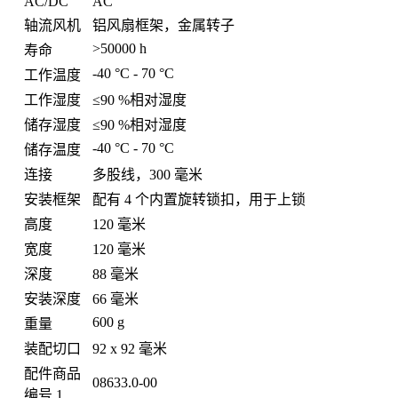
AC/DC
AC
轴流风机
铝风扇框架，金属转子
>50000 h
寿命
-40 °C - 70 °C
工作温度
工作湿度
≤90 %相对湿度
储存湿度
≤90 %相对湿度
-40 °C - 70 °C
储存温度
连接
多股线，300 毫米
安装框架
配有 4 个内置旋转锁扣，用于上锁
高度
120 毫米
宽度
120 毫米
深度
88 毫米
安装深度
66 毫米
600 g
重量
装配切口
92 x 92 毫米
配件商品
08633.0-00
编号 1