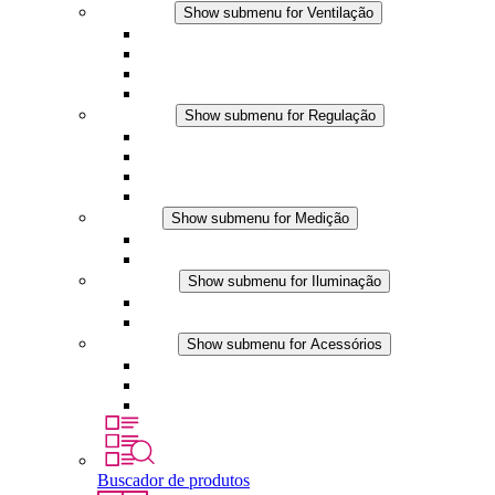
Ventilação
Show submenu for Ventilação
Ventiladores com filtro plus (AC)
Ventiladores com filtro plus (DC)
Ventiladores com filtro
Acessórios
Regulação
Show submenu for Regulação
Termostatos
Higrostatos
Higrotermostatos
Aplicações DC
Medição
Show submenu for Medição
Produtos IO-Link
Produtos analógicos
Iluminação
Show submenu for Iluminação
Luminárias LED para painel
Aplicações DC
Acessórios
Show submenu for Acessórios
Tomadas
Dispositivos de compensação de pressão
Outros acessórios
Buscador de produtos