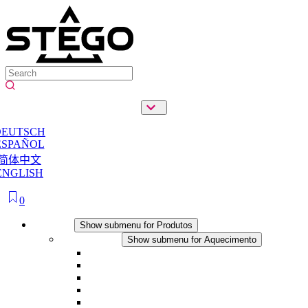
DEUTSCH
ESPAÑOL
简体中文
ENGLISH
0
Produtos
Show submenu for Produtos
Aquecimento
Show submenu for Aquecimento
Aquecedores por convecção
Aquecedores com ventilador
Aplicações DC
Controle integrado
Seguro ao toque