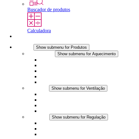
Buscador de produtos
Calculadora
Contato
Produtos
Show submenu for Produtos
Aquecimento
Show submenu for Aquecimento
Aquecedores por convecção
Aquecedores com ventilador
Aplicações DC
Controle integrado
Seguro ao toque
Ventilação
Show submenu for Ventilação
Ventiladores com filtro plus (AC)
Ventiladores com filtro plus (DC)
Ventiladores com filtro
Acessórios
Regulação
Show submenu for Regulação
Termostatos
Higrostatos
Higrotermostatos