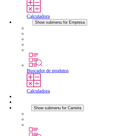
Calculadora
Empresa
Show submenu for Empresa
Sobre a STEGO
Responsabilidade
Conformidade
História
Localidades
Buscador de produtos
Calculadora
Downloads
Notícias
Carreira
Show submenu for Carreira
Carreira na STEGO
Trabalhar na STEGO
Estágios é tese final