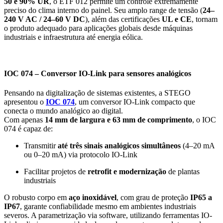
50 e 90% UR
, o ETF 012 permite um controle extremamente
preciso do clima interno do painel. Seu amplo range de tensão (
24–
240 V AC / 24–60 V DC
), além das certificações
UL e CE
, tornam
o produto adequado para aplicações globais desde máquinas
industriais e infraestrutura até energia eólica.
IOC 074 – Conversor IO-Link para sensores analógicos
Pensando na digitalização de sistemas existentes, a STEGO
apresentou o
IOC 074
, um conversor IO-Link compacto que
conecta o mundo analógico ao digital.
Com apenas
14 mm de largura e 63 mm de comprimento
, o IOC
074 é capaz de:
Transmitir
até três sinais analógicos simultâneos
(4–20 mA
ou 0–20 mA) via protocolo IO-Link
Facilitar projetos de
retrofit e modernização
de plantas
industriais
O robusto corpo em
aço inoxidável
, com grau de proteção
IP65 a
IP67
, garante confiabilidade mesmo em ambientes industriais
severos. A parametrização via software, utilizando ferramentas IO-