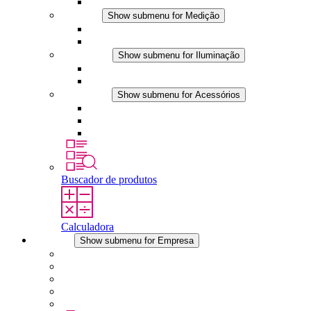
Aplicações DC
Medição
Show submenu for Medição
Produtos IO-Link
Produtos analógicos
Iluminação
Show submenu for Iluminação
Luminárias LED para painel
Aplicações DC
Acessórios
Show submenu for Acessórios
Tomadas
Dispositivos de compensação de pressão
Outros acessórios
Buscador de produtos
Calculadora
Empresa
Show submenu for Empresa
Sobre a STEGO
Responsabilidade
Conformidade
História
Localidades