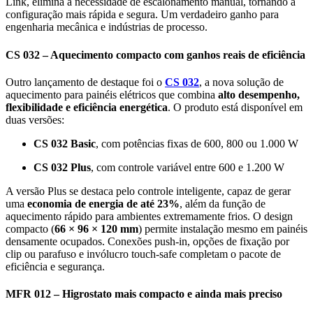
Link, elimina a necessidade de escalonamento manual, tornando a
configuração mais rápida e segura. Um verdadeiro ganho para
engenharia mecânica e indústrias de processo.
CS 032 – Aquecimento compacto com ganhos reais de eficiência
Outro lançamento de destaque foi o
CS 032
, a nova solução de
aquecimento para painéis elétricos que combina
alto desempenho,
flexibilidade e eficiência energética
.
O produto está disponível em
duas
versões:
CS 032 Basic
, com potências fixas de 600, 800 ou 1.000 W
CS 032 Plus
, com controle variável entre 600 e 1.200 W
A versão Plus se destaca pelo controle inteligente, capaz de gerar
uma
economia de energia de até 23%
, além da função de
aquecimento rápido para ambientes extremamente frios. O design
compacto (
66 × 96 × 120 mm
) permite instalação mesmo em painéis
densamente ocupados. Conexões push-in, opções de fixação por
clip ou parafuso e invólucro touch-safe completam o pacote de
eficiência e segurança.
MFR 012 – Higrostato mais compacto e ainda mais preciso