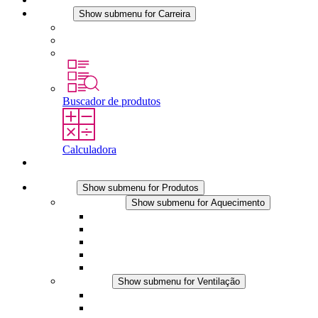
Carreira
Show submenu for Carreira
Carreira na STEGO
Trabalhar na STEGO
Estágios é tese final
Buscador de produtos
Calculadora
Contato
Produtos
Show submenu for Produtos
Aquecimento
Show submenu for Aquecimento
Aquecedores por convecção
Aquecedores com ventilador
Aplicações DC
Controle integrado
Seguro ao toque
Ventilação
Show submenu for Ventilação
Ventiladores com filtro plus (AC)
Ventiladores com filtro plus (DC)