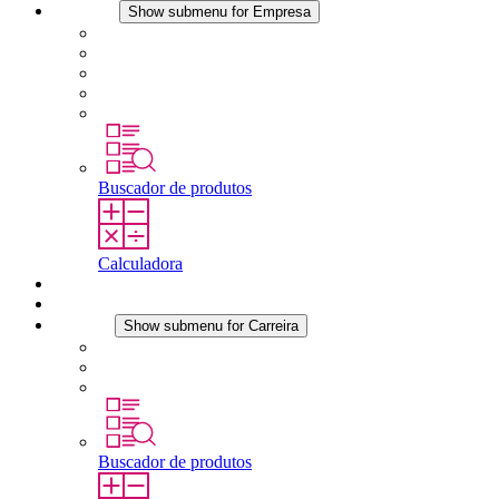
Empresa
Show submenu for Empresa
Sobre a STEGO
Responsabilidade
Conformidade
História
Localidades
Buscador de produtos
Calculadora
Downloads
Notícias
Carreira
Show submenu for Carreira
Carreira na STEGO
Trabalhar na STEGO
Estágios é tese final
Buscador de produtos