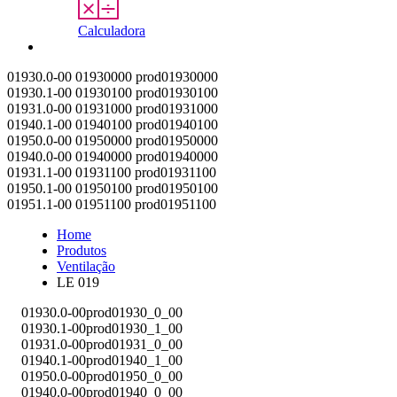
Calculadora
Contato
01930.0-00
01930000
prod01930000
01930.1-00
01930100
prod01930100
01931.0-00
01931000
prod01931000
01940.1-00
01940100
prod01940100
01950.0-00
01950000
prod01950000
01940.0-00
01940000
prod01940000
01931.1-00
01931100
prod01931100
01950.1-00
01950100
prod01950100
01951.1-00
01951100
prod01951100
Home
Produtos
Ventilação
LE 019
01930.0-00
prod01930_0_00
01930.1-00
prod01930_1_00
01931.0-00
prod01931_0_00
01940.1-00
prod01940_1_00
01950.0-00
prod01950_0_00
01940.0-00
prod01940_0_00