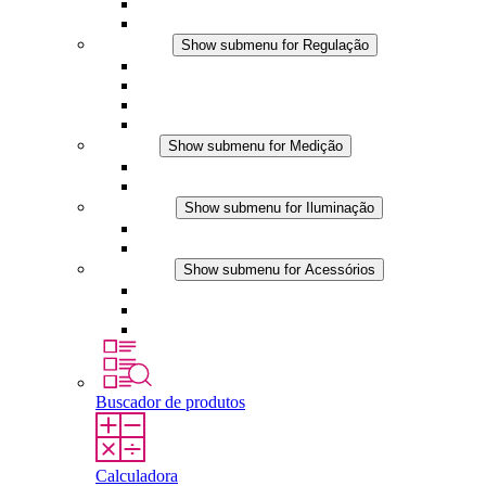
Ventiladores com filtro
Acessórios
Regulação
Show submenu for Regulação
Termostatos
Higrostatos
Higrotermostatos
Aplicações DC
Medição
Show submenu for Medição
Produtos IO-Link
Produtos analógicos
Iluminação
Show submenu for Iluminação
Luminárias LED para painel
Aplicações DC
Acessórios
Show submenu for Acessórios
Tomadas
Dispositivos de compensação de pressão
Outros acessórios
Buscador de produtos
Calculadora