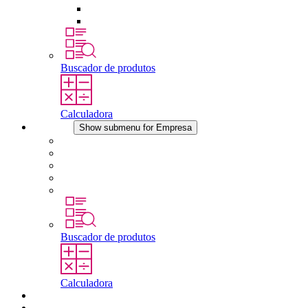
Dispositivos de compensação de pressão
Outros acessórios
Buscador de produtos
Calculadora
Empresa
Show submenu for Empresa
Sobre a STEGO
Responsabilidade
Conformidade
História
Localidades
Buscador de produtos
Calculadora
Downloads
Notícias