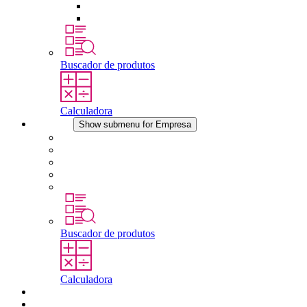
Dispositivos de compensação de pressão
Outros acessórios
Buscador de produtos
Calculadora
Empresa
Show submenu for Empresa
Sobre a STEGO
Responsabilidade
Conformidade
História
Localidades
Buscador de produtos
Calculadora
Downloads
Notícias