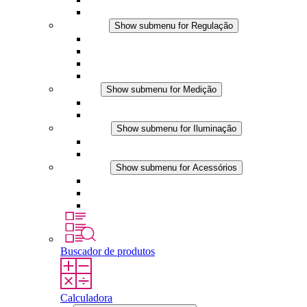
Acessórios
Regulação
Show submenu for Regulação
Termostatos
Higrostatos
Higrotermostatos
Aplicações DC
Medição
Show submenu for Medição
Produtos IO-Link
Produtos analógicos
Iluminação
Show submenu for Iluminação
Luminárias LED para painel
Aplicações DC
Acessórios
Show submenu for Acessórios
Tomadas
Dispositivos de compensação de pressão
Outros acessórios
Buscador de produtos
Calculadora