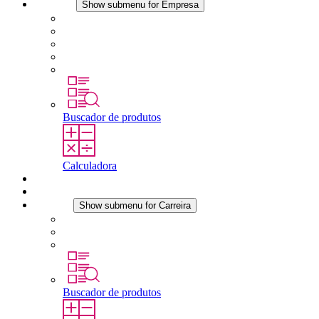
Empresa
Show submenu for Empresa
Sobre a STEGO
Responsabilidade
Conformidade
História
Localidades
Buscador de produtos
Calculadora
Downloads
Notícias
Carreira
Show submenu for Carreira
Carreira na STEGO
Trabalhar na STEGO
Estágios é tese final
Buscador de produtos