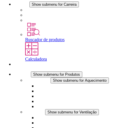
Carreira
Show submenu for Carreira
Carreira na STEGO
Trabalhar na STEGO
Estágios é tese final
Buscador de produtos
Calculadora
Contato
Produtos
Show submenu for Produtos
Aquecimento
Show submenu for Aquecimento
Aquecedores por convecção
Aquecedores com ventilador
Aplicações DC
Controle integrado
Seguro ao toque
Ventilação
Show submenu for Ventilação
Ventiladores com filtro plus (AC)
Ventiladores com filtro plus (DC)
Ventiladores com filtro