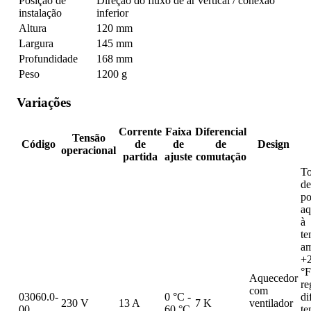
Posição de
Direção do fluxo de ar vertical / conexão
instalação
inferior
Altura
120 mm
Largura
145 mm
Profundidade
168 mm
Peso
1200 g
Variações
Corrente
Faixa
Diferencial
Tensão
Código
de
de
de
Design
operacional
partida
ajuste
comutação
To
de
po
aq
à
te
am
+2
°F
Aquecedor
re
com
03060.0-
0 °C -
di
230 V
13 A
7 K
ventilador
00
60 °C
te