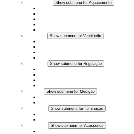
Aquecimento
Show submenu for Aquecimento
Aquecedores por convecção
Aquecedores com ventilador
Aplicações DC
Controle integrado
Seguro ao toque
Ventilação
Show submenu for Ventilação
Ventiladores com filtro plus (AC)
Ventiladores com filtro plus (DC)
Ventiladores com filtro
Acessórios
Regulação
Show submenu for Regulação
Termostatos
Higrostatos
Higrotermostatos
Aplicações DC
Medição
Show submenu for Medição
Produtos IO-Link
Produtos analógicos
Iluminação
Show submenu for Iluminação
Luminárias LED para painel
Aplicações DC
Acessórios
Show submenu for Acessórios
Tomadas