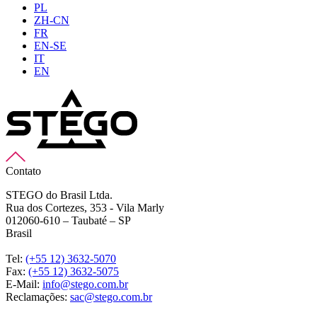
PL
ZH-CN
FR
EN-SE
IT
EN
Contato
STEGO do Brasil Ltda.
Rua dos Cortezes, 353 - Vila Marly
012060-610 – Taubaté – SP
Brasil
Tel:
(+55 12) 3632-5070
Fax:
(+55 12) 3632-5075
E-Mail:
info@stego.com.br
Reclamações:
sac@stego.com.br