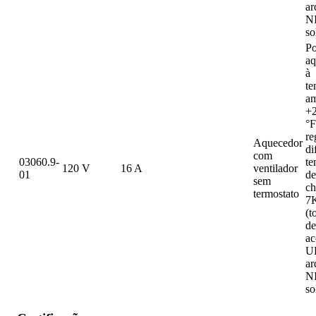
ar
N
so
Po
aq
à
te
am
+2
°F
re
Aquecedor
di
com
03060.9-
te
120 V
16 A
ventilador
01
de
sem
c
termostato
7
(t
de
ac
U
ar
N
so