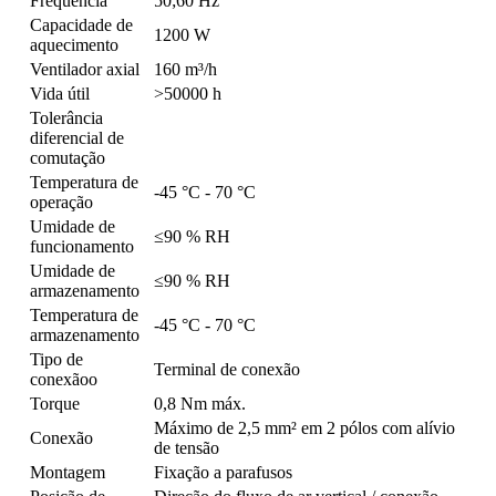
Frequência
50;60 Hz
Capacidade de
1200 W
aquecimento
Ventilador axial
160 m³/h
Vida útil
>50000 h
Tolerância
diferencial de
comutação
Temperatura de
-45 °C - 70 °C
operação
Umidade de
≤90 % RH
funcionamento
Umidade de
≤90 % RH
armazenamento
Temperatura de
-45 °C - 70 °C
armazenamento
Tipo de
Terminal de conexão
conexãoo
Torque
0,8 Nm máx.
Máximo de 2,5 mm² em 2 pólos com alívio
Conexão
de tensão
Montagem
Fixação a parafusos