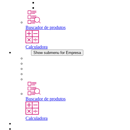
Dispositivos de compensação de pressão
Outros acessórios
Buscador de produtos
Calculadora
Empresa
Show submenu for Empresa
Sobre a STEGO
Responsabilidade
Conformidade
História
Localidades
Buscador de produtos
Calculadora
Downloads
Notícias