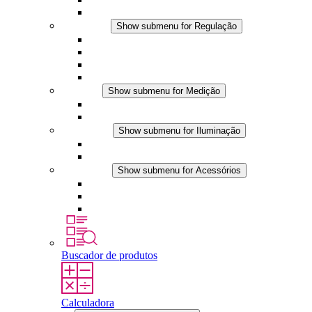
Acessórios
Regulação
Show submenu for Regulação
Termostatos
Higrostatos
Higrotermostatos
Aplicações DC
Medição
Show submenu for Medição
Produtos IO-Link
Produtos analógicos
Iluminação
Show submenu for Iluminação
Luminárias LED para painel
Aplicações DC
Acessórios
Show submenu for Acessórios
Tomadas
Dispositivos de compensação de pressão
Outros acessórios
Buscador de produtos
Calculadora