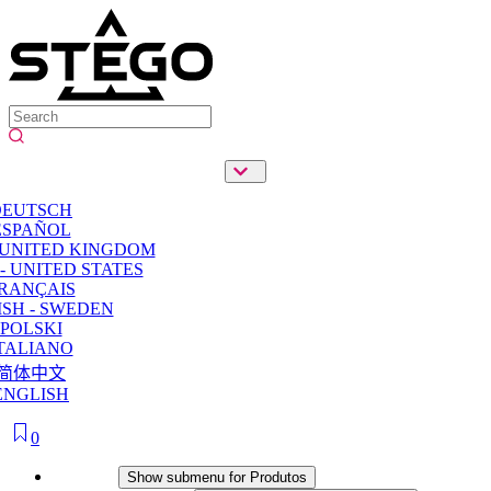
DEUTSCH
ESPAÑOL
 UNITED KINGDOM
- UNITED STATES
RANÇAIS
SH - SWEDEN
POLSKI
TALIANO
简体中文
ENGLISH
0
Produtos
Show submenu for Produtos