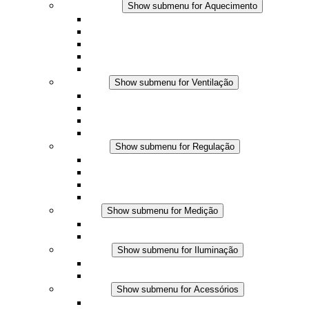
Aquecimento
Show submenu for Aquecimento
Aquecedores por convecção
Aquecedores com ventilador
Aplicações DC
Controle integrado
Seguro ao toque
Ventilação
Show submenu for Ventilação
Ventiladores com filtro plus (AC)
Ventiladores com filtro plus (DC)
Ventiladores com filtro
Acessórios
Regulação
Show submenu for Regulação
Termostatos
Higrostatos
Higrotermostatos
Aplicações DC
Medição
Show submenu for Medição
Produtos IO-Link
Produtos analógicos
Iluminação
Show submenu for Iluminação
Luminárias LED para painel
Aplicações DC
Acessórios
Show submenu for Acessórios
Tomadas