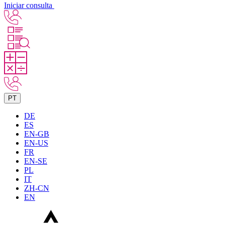
Iniciar consulta
PT
DE
ES
EN-GB
EN-US
FR
EN-SE
PL
IT
ZH-CN
EN