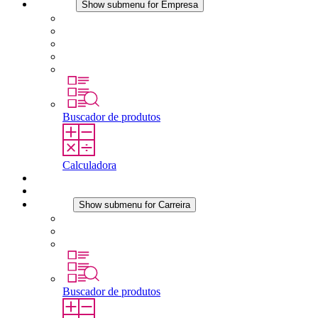
Empresa
Show submenu for Empresa
Sobre a STEGO
Responsabilidade
Conformidade
História
Localidades
Buscador de produtos
Calculadora
Downloads
Notícias
Carreira
Show submenu for Carreira
Carreira na STEGO
Trabalhar na STEGO
Estágios é tese final
Buscador de produtos