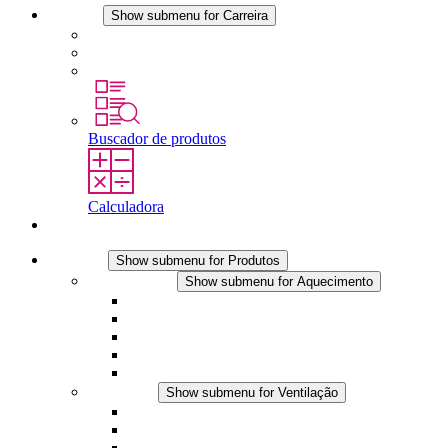
Carreira
Show submenu for Carreira
Carreira na STEGO
Trabalhar na STEGO
Estágios é tese final
Buscador de produtos
Calculadora
Contato
Produtos
Show submenu for Produtos
Aquecimento
Show submenu for Aquecimento
Aquecedores por convecção
Aquecedores com ventilador
Aplicações DC
Controle integrado
Seguro ao toque
Ventilação
Show submenu for Ventilação
Ventiladores com filtro plus (AC)
Ventiladores com filtro plus (DC)
Ventiladores com filtro