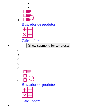
Dispositivos de compensação de pressão
Outros acessórios
Buscador de produtos
Calculadora
Empresa
Show submenu for Empresa
Sobre a STEGO
Responsabilidade
Conformidade
História
Localidades
Buscador de produtos
Calculadora
Downloads
Notícias