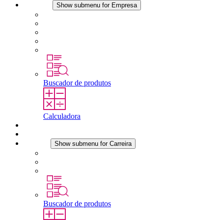
Empresa
Show submenu for Empresa
Sobre a STEGO
Responsabilidade
Conformidade
História
Localidades
Buscador de produtos
Calculadora
Downloads
Notícias
Carreira
Show submenu for Carreira
Carreira na STEGO
Trabalhar na STEGO
Estágios é tese final
Buscador de produtos