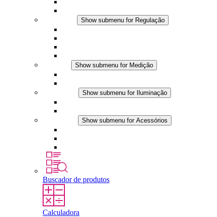
Ventiladores com filtro
Acessórios
Regulação
Show submenu for Regulação
Termostatos
Higrostatos
Higrotermostatos
Aplicações DC
Medição
Show submenu for Medição
Produtos IO-Link
Produtos analógicos
Iluminação
Show submenu for Iluminação
Luminárias LED para painel
Aplicações DC
Acessórios
Show submenu for Acessórios
Tomadas
Dispositivos de compensação de pressão
Outros acessórios
Buscador de produtos
Calculadora