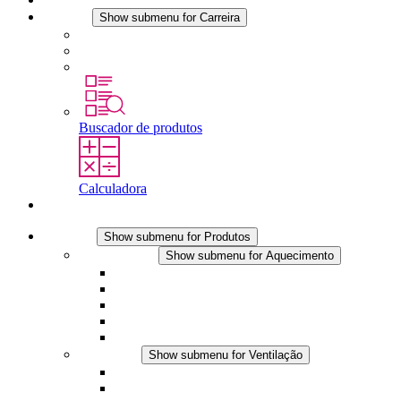
Carreira
Show submenu for Carreira
Carreira na STEGO
Trabalhar na STEGO
Estágios é tese final
Buscador de produtos
Calculadora
Contato
Produtos
Show submenu for Produtos
Aquecimento
Show submenu for Aquecimento
Aquecedores por convecção
Aquecedores com ventilador
Aplicações DC
Controle integrado
Seguro ao toque
Ventilação
Show submenu for Ventilação
Ventiladores com filtro plus (AC)
Ventiladores com filtro plus (DC)