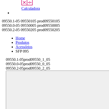
Calculadora
Contato
09550.1-05
09550105
prod09550105
09550.0-05
09550005
prod09550005
09550.2-05
09550205
prod09550205
Home
Produtos
Acessórios
SFP 095
09550.1-05
prod09550_1_05
09550.0-05
prod09550_0_05
09550.2-05
prod09550_2_05