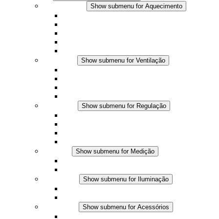
Aquecimento
Show submenu for Aquecimento
Aquecedores por convecção
Aquecedores com ventilador
Aplicações DC
Controle integrado
Seguro ao toque
Ventilação
Show submenu for Ventilação
Ventiladores com filtro plus (AC)
Ventiladores com filtro plus (DC)
Ventiladores com filtro
Acessórios
Regulação
Show submenu for Regulação
Termostatos
Higrostatos
Higrotermostatos
Aplicações DC
Medição
Show submenu for Medição
Produtos IO-Link
Produtos analógicos
Iluminação
Show submenu for Iluminação
Luminárias LED para painel
Aplicações DC
Acessórios
Show submenu for Acessórios
Tomadas