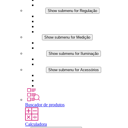
Acessórios
Regulação
Show submenu for Regulação
Termostatos
Higrostatos
Higrotermostatos
Aplicações DC
Medição
Show submenu for Medição
Produtos IO-Link
Produtos analógicos
Iluminação
Show submenu for Iluminação
Luminárias LED para painel
Aplicações DC
Acessórios
Show submenu for Acessórios
Tomadas
Dispositivos de compensação de pressão
Outros acessórios
Buscador de produtos
Calculadora