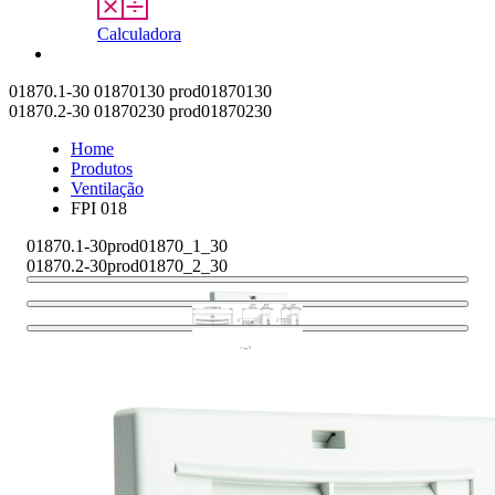
Calculadora
Contato
01870.1-30
01870130
prod01870130
01870.2-30
01870230
prod01870230
Home
Produtos
Ventilação
FPI 018
01870.1-30
prod01870_1_30
01870.2-30
prod01870_2_30