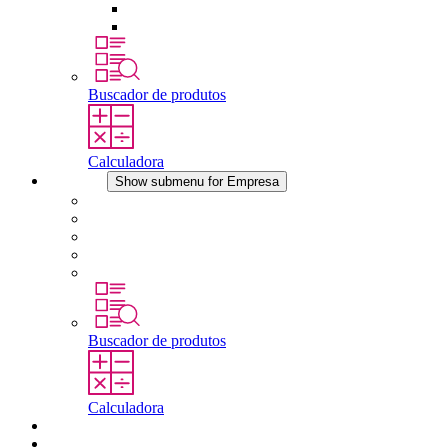
Dispositivos de compensação de pressão
Outros acessórios
Buscador de produtos
Calculadora
Empresa
Show submenu for Empresa
Sobre a STEGO
Responsabilidade
Conformidade
História
Localidades
Buscador de produtos
Calculadora
Downloads
Notícias