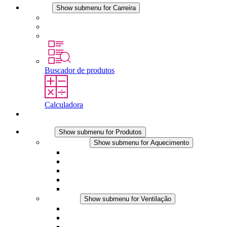
Carreira
Show submenu for Carreira
Carreira na STEGO
Trabalhar na STEGO
Estágios é tese final
Buscador de produtos
Calculadora
Contato
Produtos
Show submenu for Produtos
Aquecimento
Show submenu for Aquecimento
Aquecedores por convecção
Aquecedores com ventilador
Aplicações DC
Controle integrado
Seguro ao toque
Ventilação
Show submenu for Ventilação
Ventiladores com filtro plus (AC)
Ventiladores com filtro plus (DC)
Ventiladores com filtro