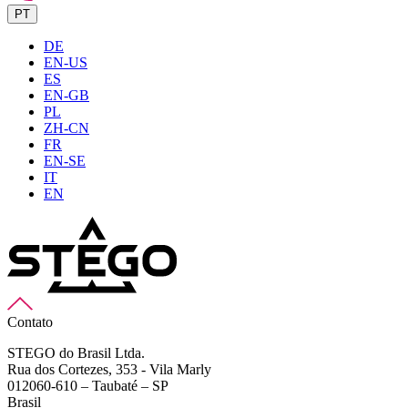
PT
DE
EN-US
ES
EN-GB
PL
ZH-CN
FR
EN-SE
IT
EN
Contato
STEGO do Brasil Ltda.
Rua dos Cortezes, 353 - Vila Marly
012060-610 – Taubaté – SP
Brasil