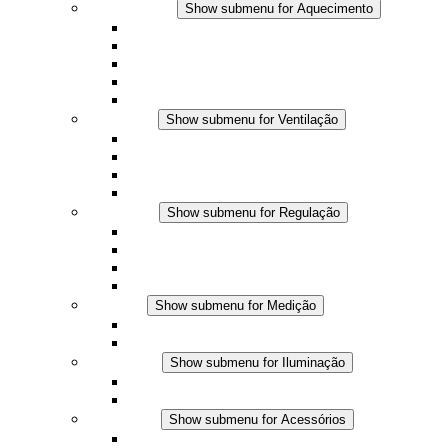
Aquecimento
Show submenu for Aquecimento
Aquecedores por convecção
Aquecedores com ventilador
Aplicações DC
Controle integrado
Seguro ao toque
Ventilação
Show submenu for Ventilação
Ventiladores com filtro plus (AC)
Ventiladores com filtro plus (DC)
Ventiladores com filtro
Acessórios
Regulação
Show submenu for Regulação
Termostatos
Higrostatos
Higrotermostatos
Aplicações DC
Medição
Show submenu for Medição
Produtos IO-Link
Produtos analógicos
Iluminação
Show submenu for Iluminação
Luminárias LED para painel
Aplicações DC
Acessórios
Show submenu for Acessórios
Tomadas