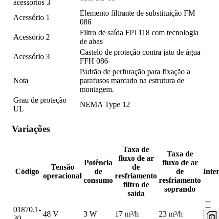
acessórios 3
Elemento filtrante de substituição FM
Acessório 1
086
Filtro de saída FPI 118 com tecnologia
Acessório 2
de abas
Castelo de proteção contra jato de água
Acessório 3
FFH 086
Padrão de perfuração para fixação a
Nota
parafusos marcado na estrutura de
montagem.
Grau de proteção
NEMA Type 12
UL
Variações
Taxa de
Taxa de
fluxo de ar
Potência
fluxo de ar
Tensão
de
Código
de
de
Inte
operacional
resfriamento
consumo
resfriamento
filtro de
soprando
saída
01870.1-
48 V
3 W
17 m³/h
23 m³/h
30