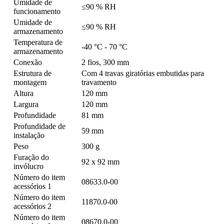
Umidade de
≤90 % RH
funcionamento
Umidade de
≤90 % RH
armazenamento
Temperatura de
-40 °C - 70 °C
armazenamento
Conexão
2 fios, 300 mm
Estrutura de
Com 4 travas giratórias embutidas para
montagem
travamento
Altura
120 mm
Largura
120 mm
Profundidade
81 mm
Profundidade de
59 mm
instalação
Peso
300 g
Furação do
92 x 92 mm
invólucro
Número do item
08633.0-00
acessórios 1
Número do item
11870.0-00
acessórios 2
Número do item
08670.0-00