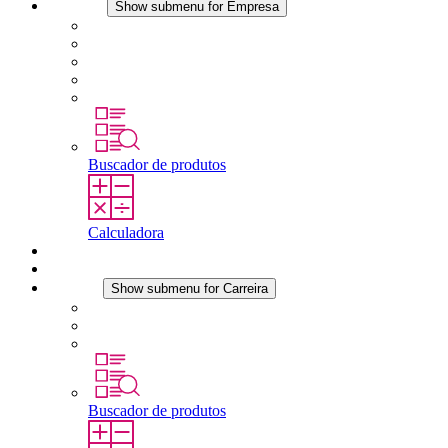
Empresa
Show submenu for Empresa
Sobre a STEGO
Responsabilidade
Conformidade
História
Localidades
Buscador de produtos
Calculadora
Downloads
Notícias
Carreira
Show submenu for Carreira
Carreira na STEGO
Trabalhar na STEGO
Estágios é tese final
Buscador de produtos