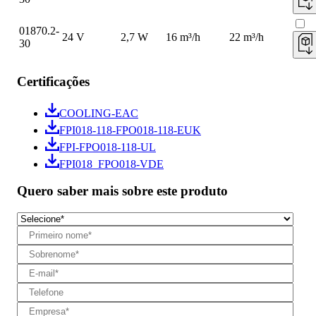
01870.2-
24 V
2,7 W
16 m³/h
22 m³/h
30
Certificações
COOLING-EAC
FPI018-118-FPO018-118-EUK
FPI-FPO018-118-UL
FPI018_FPO018-VDE
Quero saber mais sobre este produto