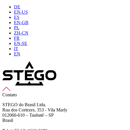
DE
EN-US
ES
EN-GB
PL
ZH-CN
FR
EN-SE
IT
EN
Contato
STEGO do Brasil Ltda.
Rua dos Cortezes, 353 - Vila Marly
012060-610 – Taubaté – SP
Brasil