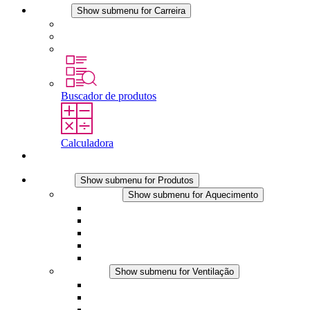
Carreira
Show submenu for Carreira
Carreira na STEGO
Trabalhar na STEGO
Estágios é tese final
Buscador de produtos
Calculadora
Contato
Produtos
Show submenu for Produtos
Aquecimento
Show submenu for Aquecimento
Aquecedores por convecção
Aquecedores com ventilador
Aplicações DC
Controle integrado
Seguro ao toque
Ventilação
Show submenu for Ventilação
Ventiladores com filtro plus (AC)
Ventiladores com filtro plus (DC)
Ventiladores com filtro