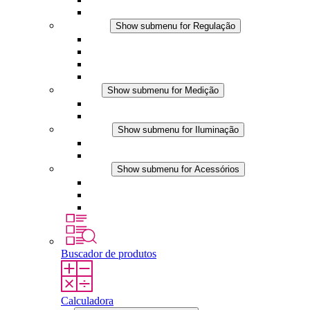
Acessórios
Regulação
Show submenu for Regulação
Termostatos
Higrostatos
Higrotermostatos
Aplicações DC
Medição
Show submenu for Medição
Produtos IO-Link
Produtos analógicos
Iluminação
Show submenu for Iluminação
Luminárias LED para painel
Aplicações DC
Acessórios
Show submenu for Acessórios
Tomadas
Dispositivos de compensação de pressão
Outros acessórios
Buscador de produtos
Calculadora