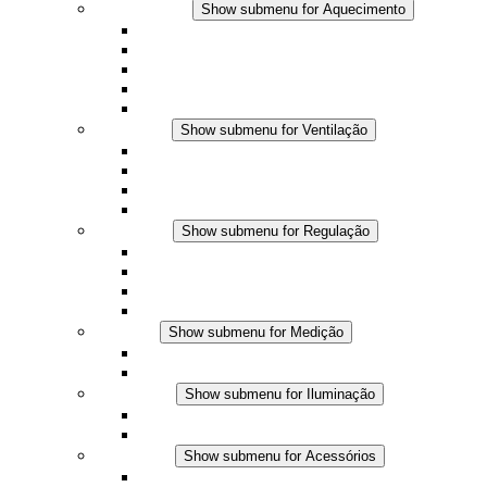
Aquecimento
Show submenu for Aquecimento
Aquecedores por convecção
Aquecedores com ventilador
Aplicações DC
Controle integrado
Seguro ao toque
Ventilação
Show submenu for Ventilação
Ventiladores com filtro plus (AC)
Ventiladores com filtro plus (DC)
Ventiladores com filtro
Acessórios
Regulação
Show submenu for Regulação
Termostatos
Higrostatos
Higrotermostatos
Aplicações DC
Medição
Show submenu for Medição
Produtos IO-Link
Produtos analógicos
Iluminação
Show submenu for Iluminação
Luminárias LED para painel
Aplicações DC
Acessórios
Show submenu for Acessórios
Tomadas