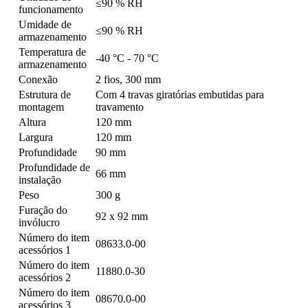
≤90 % RH
funcionamento
Umidade de
≤90 % RH
armazenamento
Temperatura de
-40 °C - 70 °C
armazenamento
Conexão
2 fios, 300 mm
Estrutura de
Com 4 travas giratórias embutidas para
montagem
travamento
Altura
120 mm
Largura
120 mm
Profundidade
90 mm
Profundidade de
66 mm
instalação
Peso
300 g
Furação do
92 x 92 mm
invólucro
Número do item
08633.0-00
acessórios 1
Número do item
11880.0-30
acessórios 2
Número do item
08670.0-00
acessórios 3