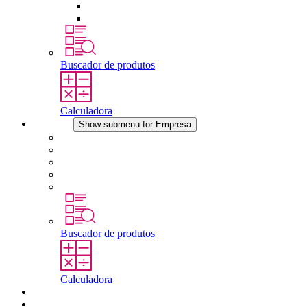
Dispositivos de compensação de pressão
Outros acessórios
Buscador de produtos
Calculadora
Empresa
Show submenu for Empresa
Sobre a STEGO
Responsabilidade
Conformidade
História
Localidades
Buscador de produtos
Calculadora
Downloads
Notícias