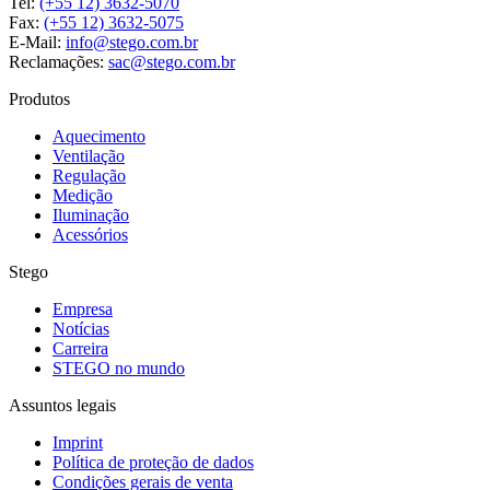
Tel:
(+55 12) 3632-5070
Fax:
(+55 12) 3632-5075
E-Mail:
info@stego.com.br
Reclamações:
sac@stego.com.br
Produtos
Aquecimento
Ventilação
Regulação
Medição
Iluminação
Acessórios
Stego
Empresa
Notícias
Carreira
STEGO no mundo
Assuntos legais
Imprint
Política de proteção de dados
Condições gerais de venta