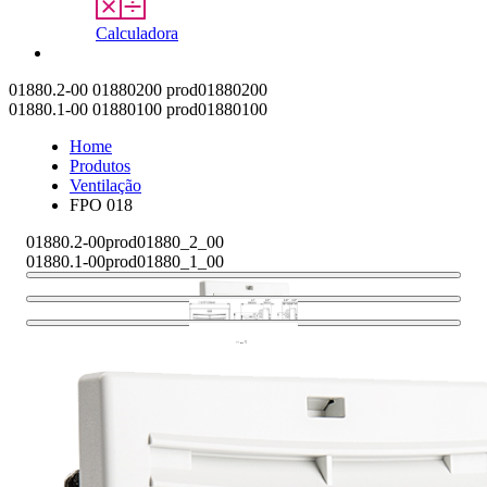
Calculadora
Contato
01880.2-00
01880200
prod01880200
01880.1-00
01880100
prod01880100
Home
Produtos
Ventilação
FPO 018
01880.2-00
prod01880_2_00
01880.1-00
prod01880_1_00