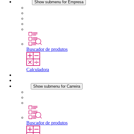
Empresa
Show submenu for Empresa
Sobre a STEGO
Responsabilidade
Conformidade
História
Localidades
Buscador de produtos
Calculadora
Downloads
Notícias
Carreira
Show submenu for Carreira
Carreira na STEGO
Trabalhar na STEGO
Estágios é tese final
Buscador de produtos