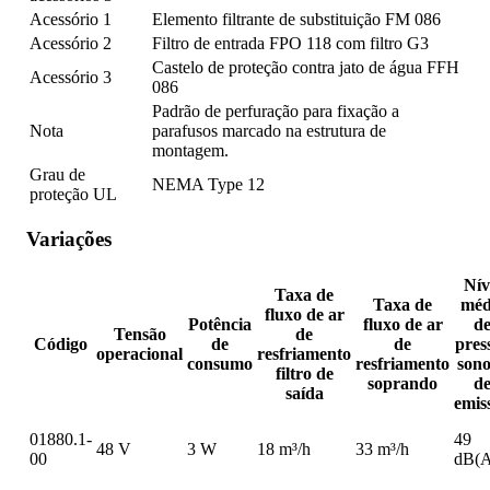
Acessório 1
Elemento filtrante de substituição FM 086
Acessório 2
Filtro de entrada FPO 118 com filtro G3
Castelo de proteção contra jato de água FFH
Acessório 3
086
Padrão de perfuração para fixação a
Nota
parafusos marcado na estrutura de
montagem.
Grau de
NEMA Type 12
proteção UL
Variações
Nív
Taxa de
Taxa de
méd
fluxo de ar
Potência
fluxo de ar
d
Tensão
de
Código
de
de
pres
operacional
resfriamento
consumo
resfriamento
son
filtro de
soprando
d
saída
emis
01880.1-
49
48 V
3 W
18 m³/h
33 m³/h
00
dB(A