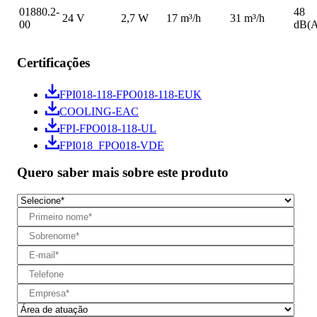
01880.2-
48
24 V
2,7 W
17 m³/h
31 m³/h
00
dB(A
Certificações
FPI018-118-FPO018-118-EUK
COOLING-EAC
FPI-FPO018-118-UL
FPI018_FPO018-VDE
Quero saber mais sobre este produto