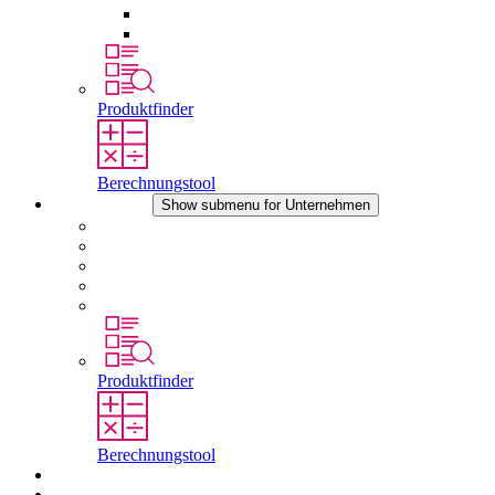
Druckausgleichselemente
Sonstiges Zubehör
Produktfinder
Berechnungstool
Unternehmen
Show submenu for Unternehmen
Über STEGO
Verantwortung
Konformität
Geschichte
Standorte
Produktfinder
Berechnungstool
Downloads
Aktuelles