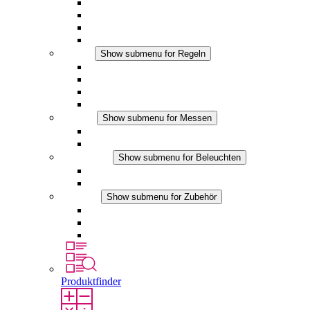
Filterlüfter Plus AC
Filterlüfter Plus DC
Filterlüfter
Zubehör
Regeln
Show submenu for Regeln
Thermostate
Hygrostate
Hygrotherme
DC Anwendungen
Messen
Show submenu for Messen
IO-Link Produkte
Analoge Produkte
Beleuchten
Show submenu for Beleuchten
LED Schaltschrankleuchten
DC Anwendungen
Zubehör
Show submenu for Zubehör
Steckdosen
Druckausgleichselemente
Sonstiges Zubehör
Produktfinder