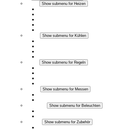
Heizen
Show submenu for Heizen
Konvektions-Heizgeräte
Heizgebläse
DC Anwendungen
Integrierte Regulierung
Touchsafe
Kühlen
Show submenu for Kühlen
Filterlüfter Plus AC
Filterlüfter Plus DC
Filterlüfter
Zubehör
Regeln
Show submenu for Regeln
Thermostate
Hygrostate
Hygrotherme
DC Anwendungen
Messen
Show submenu for Messen
IO-Link Produkte
Analoge Produkte
Beleuchten
Show submenu for Beleuchten
LED Schaltschrankleuchten
DC Anwendungen
Zubehör
Show submenu for Zubehör
Steckdosen