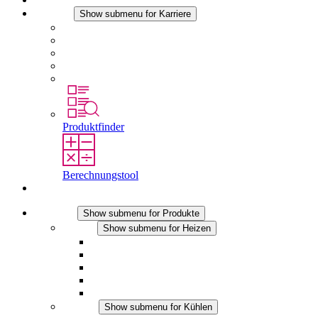
Karriere
Show submenu for Karriere
Karriere bei STEGO
Arbeiten bei Stego
Berufseinsteiger & Erfahrene
Schüler
Studierende
Produktfinder
Berechnungstool
Kontakt
Produkte
Show submenu for Produkte
Heizen
Show submenu for Heizen
Konvektions-Heizgeräte
Heizgebläse
DC Anwendungen
Integrierte Regulierung
Touchsafe
Kühlen
Show submenu for Kühlen