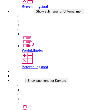
Berechnungstool
Unternehmen
Show submenu for Unternehmen
Über STEGO
Verantwortung
Konformität
Geschichte
Standorte
Produktfinder
Berechnungstool
Downloads
Aktuelles
Karriere
Show submenu for Karriere
Karriere bei STEGO
Arbeiten bei Stego
Berufseinsteiger & Erfahrene
Schüler
Studierende